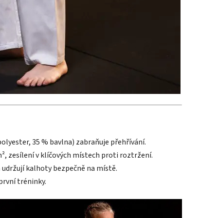
?
olyester, 35 % bavlna) zabraňuje přehřívání.
, zesílení v klíčových místech proti roztržení.
a udržují kalhoty bezpečně na místě.
první tréninky.