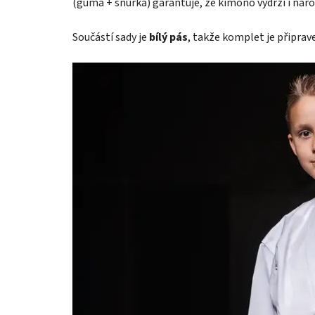
(guma + šňůrka) garantuje, že kimono vydrží i náro
Součástí sady je
bílý pás
, takže komplet je připrav