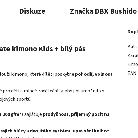
Diskuze
Značka
DBX Bushido
Dopl
Kate
te kimono Kids + bílý pás
Záru
Hmo
EAN
slouží kimono, které dítěti poskytne
pohodlí, volnost
 pro děti a mladé začátečníky, aby jim umožnilo v
bojových sportů.
a 200 g/m²
) zajišťuje
prodyšnost, příjemný pocit na
rajích blůzy
a
dvojitého systému upevnění kalhot