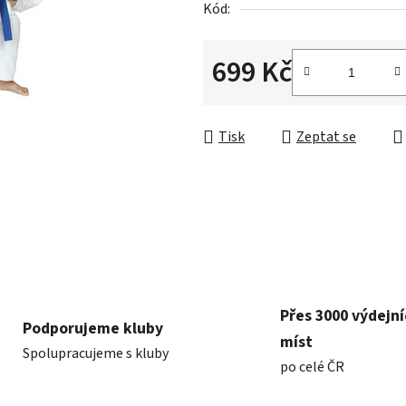
Kód:
z
5
hvězdiček.
699 Kč
Měrná cena:
Tisk
Zeptat se
Přes 3000 výdejn
Podporujeme kluby
míst
Spolupracujeme s kluby
po celé ČR