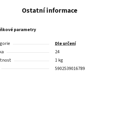
Ostatní informace
ňkové parametry
gorie
Dle určení
ka
24
tnost
1 kg
5902539016789