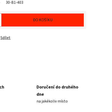
30-B1-403
DO KOŠÍKU
Sdílet
ích
Doručení do druhého
dne
na jakékoliv místo