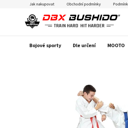
Přejít
Jak nakupovat
Obchodní podmínky
Podmínk
na
obsah
Bojové sporty
Dle určení
MOOTO