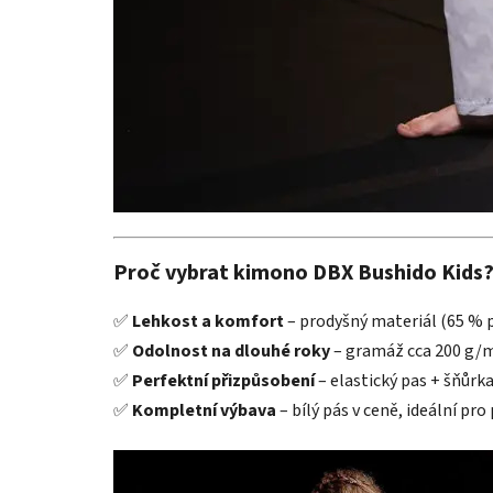
Proč vybrat kimono DBX Bushido Kids
✅
Lehkost a komfort
– prodyšný materiál (65 % p
✅
Odolnost na dlouhé roky
– gramáž cca 200 g/m²
✅
Perfektní přizpůsobení
– elastický pas + šňůrk
✅
Kompletní výbava
– bílý pás v ceně, ideální pro 