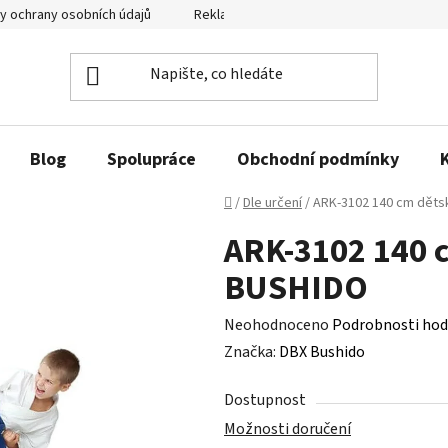
y ochrany osobních údajů
Reklamační řád a odstoupení od smlouvy
Blog
Spolupráce
Obchodní podmínky
Domů
/
Dle určení
/
ARK-3102 140 cm děts
ARK-3102 140 
BUSHIDO
Průměrné
Neohodnoceno
Podrobnosti hod
hodnocení
Značka:
DBX Bushido
produktu
Dostupnost
je
Možnosti doručení
0,0