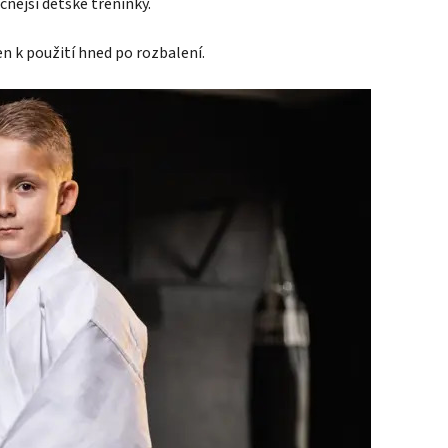
čnější dětské tréninky.
en k použití hned po rozbalení.