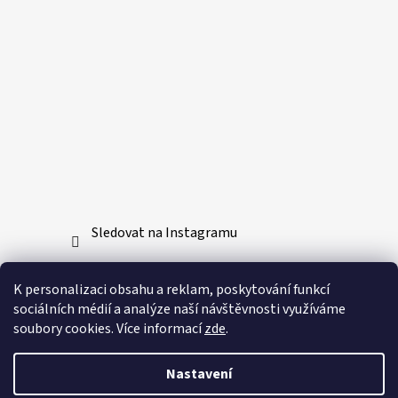
Sledovat na Instagramu
Přijímáme online platby
K personalizaci obsahu a reklam, poskytování funkcí
sociálních médií a analýze naší návštěvnosti využíváme
soubory cookies. Více informací
zde
.
Nastavení