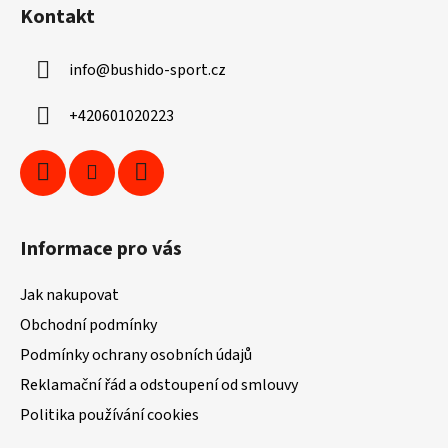
á
Kontakt
p
a
info
@
bushido-sport.cz
t
í
+420601020223
Informace pro vás
Jak nakupovat
Obchodní podmínky
Podmínky ochrany osobních údajů
Reklamační řád a odstoupení od smlouvy
Politika používání cookies