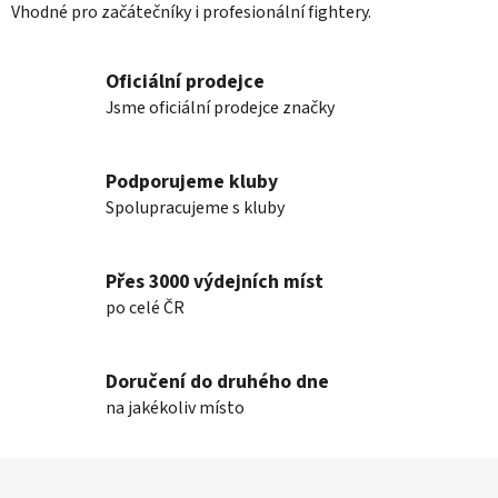
y
Vhodné pro začátečníky i profesionální fightery.
v
ý
Oficiální prodejce
p
Jsme oficiální prodejce značky
i
s
u
Podporujeme kluby
Spolupracujeme s kluby
Přes 3000 výdejních míst
po celé ČR
Doručení do druhého dne
na jakékoliv místo
Z