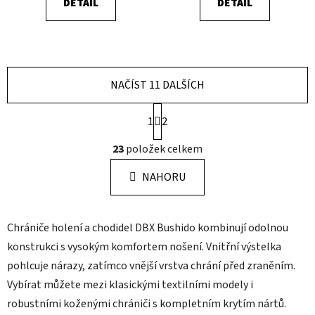
DETAIL
DETAIL
NAČÍST 11 DALŠÍCH
S
1
t
2
r
O
á
23
položek celkem
v
n
l
k
NAHORU
á
o
d
v
a
á
Chrániče holení a chodidel DBX Bushido kombinují odolnou
c
n
í
í
konstrukci s vysokým komfortem nošení. Vnitřní výstelka
p
pohlcuje nárazy, zatímco vnější vrstva chrání před zraněním.
r
Vybírat můžete mezi klasickými textilními modely i
v
robustními koženými chrániči s kompletním krytím nártů.
k