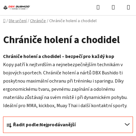
Přejít
Hledat
NÁKUPN
na
KOŠÍK
obsah
Domů
/
Dle určení
/
Chrániče
/
Chrániče holení a chodidel
Chrániče holení a chodidel
Chrániče holení a chodidel – bezpečí pro každý kop
Kopy patří k nejtvrdším a nejnebezpečnějším technikám v
bojových sportech. Chrániče holení a nártů DBX Bushido ti
poskytnou maximální ochranu při tréninku i sparingu. Díky
ergonomickému tvaru, pevnému zapínání a odolnému
materiálu zůstávají na svém místě i při dynamickém pohybu.
Ideální pro MMA, kickbox, Muay Thai i další kontaktní sporty.
Ř
Řadit podle:
Nejprodávanější
a
z