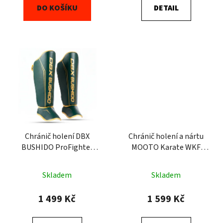
DO KOŠÍKU
DETAIL
Chránič holení DBX
Chránič holení a nártu
BUSHIDO ProFighter
MOOTO Karate WKF
Emerald
BLUE
Skladem
Skladem
1 499 Kč
1 599 Kč