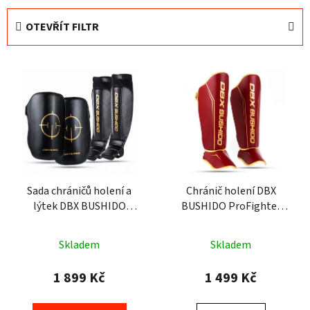
e
OTEVŘÍT FILTR
n
í
V
p
ý
r
p
o
i
d
s
u
p
k
r
t
o
Sada chráničů holení a
Chránič holení DBX
ů
lýtek DBX BUSHIDO
BUSHIDO ProFighter
d
ProFighter TBA SET
Cherry
u
k
Skladem
Skladem
t
1 899 Kč
1 499 Kč
ů