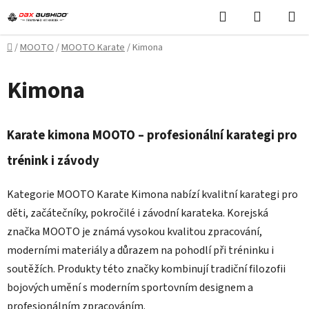
Přejít
Hledat
NÁKUPN
na
KOŠÍK
obsah
Domů
/
MOOTO
/
MOOTO Karate
/
Kimona
Kimona
Karate kimona MOOTO – profesionální karategi pro
trénink i závody
Kategorie MOOTO Karate Kimona nabízí kvalitní karategi pro
děti, začátečníky, pokročilé i závodní karateka. Korejská
značka MOOTO je známá vysokou kvalitou zpracování,
moderními materiály a důrazem na pohodlí při tréninku i
soutěžích. Produkty této značky kombinují tradiční filozofii
bojových umění s moderním sportovním designem a
profesionálním zpracováním.