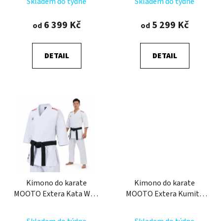
k
Skladem do týdne
Skladem do týdne
t
6 399 Kč
5 299 Kč
od
od
ů
DETAIL
DETAIL
Kimono do karate
Kimono do karate
MOOTO Extera Kata WKF
MOOTO Extera Kumite
RED
WKF