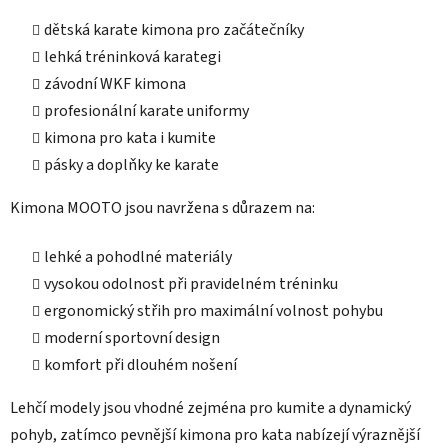
k
dětská karate kimona pro začátečníky
y
lehká tréninková karategi
v
ý
závodní WKF kimona
p
profesionální karate uniformy
i
kimona pro kata i kumite
s
pásky a doplňky ke karate
u
Kimona MOOTO jsou navržena s důrazem na:
lehké a pohodlné materiály
vysokou odolnost při pravidelném tréninku
ergonomický střih pro maximální volnost pohybu
moderní sportovní design
komfort při dlouhém nošení
Lehčí modely jsou vhodné zejména pro kumite a dynamický
pohyb, zatímco pevnější kimona pro kata nabízejí výraznější