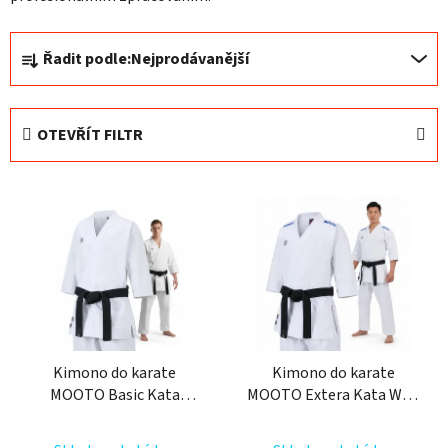
Ř
Řadit podle:
Nejprodávanější
a
z
e
OTEVŘÍT FILTR
n
í
V
p
ý
r
p
o
i
d
s
u
p
k
r
t
o
Kimono do karate
Kimono do karate
ů
MOOTO Basic Kata
MOOTO Extera Kata WKF
d
Combo WKF
BLUE
u