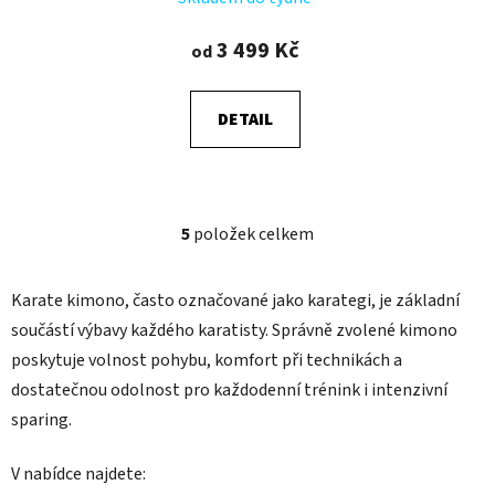
3 499 Kč
od
DETAIL
5
položek celkem
O
v
l
Karate kimono, často označované jako karategi, je základní
á
součástí výbavy každého karatisty. Správně zvolené kimono
d
poskytuje volnost pohybu, komfort při technikách a
a
c
dostatečnou odolnost pro každodenní trénink i intenzivní
í
sparing.
p
r
V nabídce najdete:
v