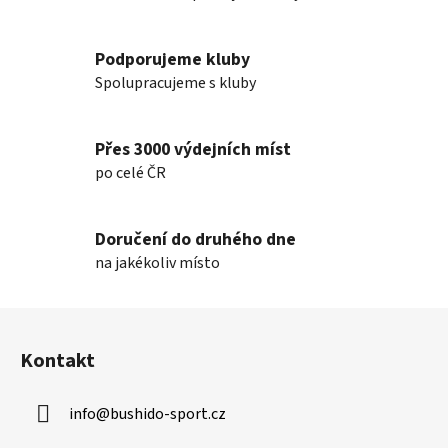
Podporujeme kluby
Spolupracujeme s kluby
Přes 3000 výdejních míst
po celé ČR
Doručení do druhého dne
na jakékoliv místo
Z
á
Kontakt
p
a
info
@
bushido-sport.cz
t