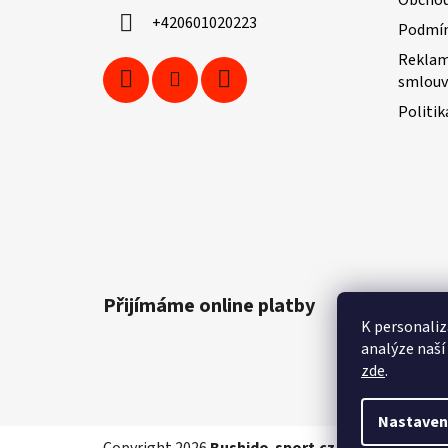
í
+420601020223
Podmín
Reklam
smlouv
Politik
Přijímáme online platby
K personaliz
analýze naší
zde
.
Nastaven