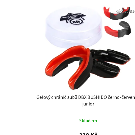
V
ý
Kód:
30-B1
p
i
s
p
r
o
d
u
k
t
Gelový chránič zubů DBX BUSHIDO černo-červen
ů
junior
Skladem