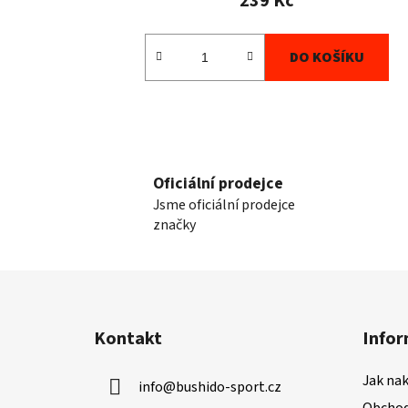
239 Kč
DO KOŠÍKU
Oficiální prodejce
Jsme oficiální prodejce
značky
Z
á
Kontakt
Infor
p
a
Jak na
info
@
bushido-sport.cz
t
Obchod