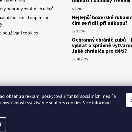
ý
domácí i klubový trénink
p
ky ochrany osobních údajů
5.4.2026
i
Nejlepší boxerské rukavic
ační řád a odstoupení od
s
čím se řídit při nákupu?
y
u
22.2.2026
a používání cookies
Ochranný chránič zubů – 
vybrat a správně vytvaro
Jaké chrániče pro děti?
12.10.2025
aci obsahu a reklam, poskytování funkcí sociálních médií a
 návštěvnosti využíváme soubory cookies. Více informací
í