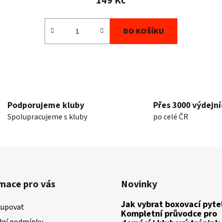
149 Kč
DO KOŠÍKU
O
v
l
á
Podporujeme kluby
Přes 3000 výdejní
d
Spolupracujeme s kluby
po celé ČR
a
c
í
p
r
v
mace pro vás
Novinky
k
y
Jak vybrat boxovací pytel
kupovat
v
Kompletní průvodce pro
ní podmínky