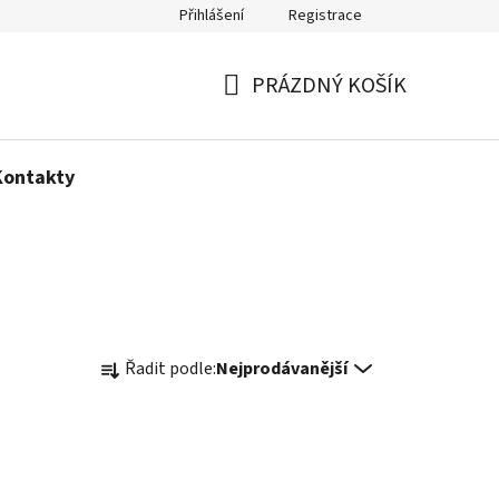
Přihlášení
Registrace
Politika používání cookies
PRÁZDNÝ KOŠÍK
NÁKUPNÍ
KOŠÍK
Kontakty
Ř
Řadit podle:
Nejprodávanější
a
z
e
n
í