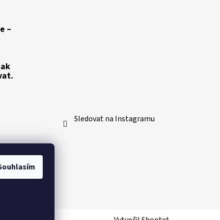
e –
jak
vat.
Sledovat na Instagramu
Souhlasím