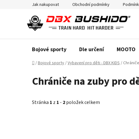
Přejít
Jak nakupovat
Obchodní podmínky
Podmínk
na
obsah
Bojové sporty
Dle určení
MOOTO
Domů
/
Bojové sporty
/
Vybavení pro děti - DBX KIDS
/
Chrániče
Chrániče na zuby pro dě
Stránka
1
z
1
-
2
položek celkem