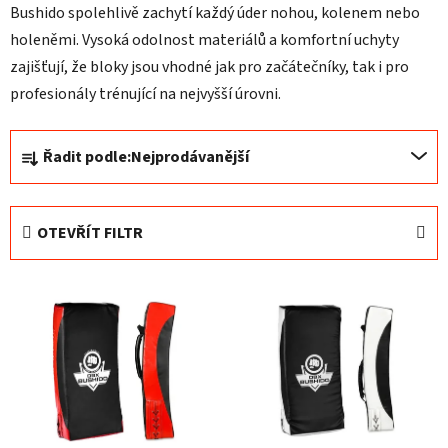
Bushido spolehlivě zachytí každý úder nohou, kolenem nebo
holeněmi. Vysoká odolnost materiálů a komfortní uchyty
zajišťují, že bloky jsou vhodné jak pro začátečníky, tak i pro
profesionály trénující na nejvyšší úrovni.
Ř
Řadit podle:
Nejprodávanější
a
z
e
OTEVŘÍT FILTR
n
í
V
p
ý
r
p
o
i
d
s
u
p
k