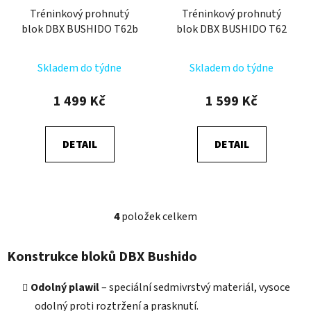
Tréninkový prohnutý
Tréninkový prohnutý
blok DBX BUSHIDO T62b
blok DBX BUSHIDO T62
Skladem do týdne
Skladem do týdne
1 499 Kč
1 599 Kč
DETAIL
DETAIL
4
položek celkem
O
v
l
Konstrukce bloků DBX Bushido
á
d
Odolný plawil
– speciální sedmivrstvý materiál, vysoce
a
odolný proti roztržení a prasknutí.