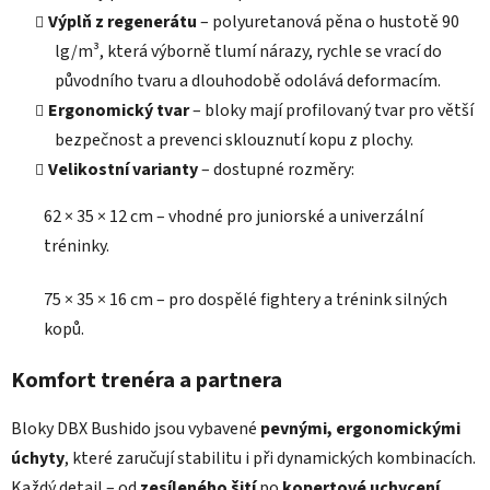
c
Výplň z regenerátu
– polyuretanová pěna o hustotě 90
í
lg/m³, která výborně tlumí nárazy, rychle se vrací do
p
r
původního tvaru a dlouhodobě odolává deformacím.
v
Ergonomický tvar
– bloky mají profilovaný tvar pro větší
k
bezpečnost a prevenci sklouznutí kopu z plochy.
y
Velikostní varianty
– dostupné rozměry:
v
ý
62 × 35 × 12 cm – vhodné pro juniorské a univerzální
p
i
tréninky.
s
u
75 × 35 × 16 cm – pro dospělé fightery a trénink silných
kopů.
Komfort trenéra a partnera
Bloky DBX Bushido jsou vybavené
pevnými, ergonomickými
úchyty
, které zaručují stabilitu i při dynamických kombinacích.
Každý detail – od
zesíleného šití
po
kopertové uchycení