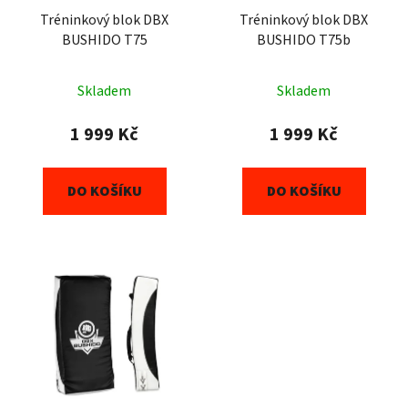
r
t
o
Tréninkový blok DBX
Tréninkový blok DBX
ů
BUSHIDO T75
BUSHIDO T75b
d
u
k
Skladem
Skladem
t
1 999 Kč
1 999 Kč
ů
DO KOŠÍKU
DO KOŠÍKU