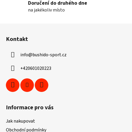
Doručení do druhého dne
na jakékoliv místo
Z
á
Kontakt
p
a
info
@
bushido-sport.cz
t
í
+420601020223
Informace pro vás
Jak nakupovat
Obchodní podmínky