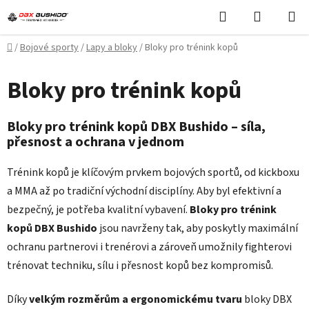
Přejít
Hledat
NÁKUPN
na
KOŠÍK
obsah
Domů
/
Bojové sporty
/
Lapy a bloky
/
Bloky pro trénink kopů
Bloky pro trénink kopů
Bloky pro trénink kopů DBX Bushido – síla,
přesnost a ochrana v jednom
Trénink kopů je klíčovým prvkem bojových sportů, od kickboxu
a MMA až po tradiční východní disciplíny. Aby byl efektivní a
bezpečný, je potřeba kvalitní vybavení.
Bloky pro trénink
kopů DBX Bushido
jsou navrženy tak, aby poskytly maximální
ochranu partnerovi i trenérovi a zároveň umožnily fighterovi
trénovat techniku, sílu i přesnost kopů bez kompromisů.
Díky
velkým rozměrům a ergonomickému tvaru
bloky DBX