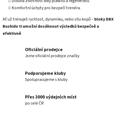
Dlouhá životnost díky plawilu a regenerátu.
Komfortní úchyty pro bezpečí trenéra.
Ať už trénuješ rychlost, dynamiku, nebo sílu kopů –
bloky DBX
Bushido ti umožní dosáhnout výsledků bezpečně a
efektivně
.
Oficiální prodejce
Jsme oficiální prodejce značky
Podporujeme kluby
Spolupracujeme s kluby
Přes 3000 výdejních míst
po celé ČR