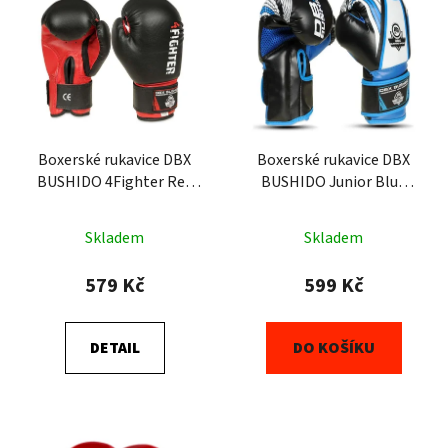
Boxerské rukavice DBX
Boxerské rukavice DBX
BUSHIDO 4Fighter Red
BUSHIDO Junior Blue
(ARB-407v3)
(ARB407v1) 6oz
Skladem
Skladem
579 Kč
599 Kč
DETAIL
DO KOŠÍKU