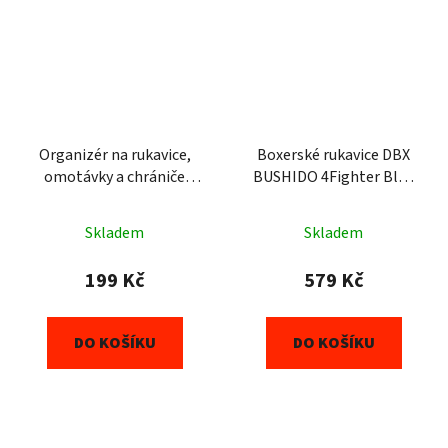
Organizér na rukavice,
Boxerské rukavice DBX
omotávky a chrániče
BUSHIDO 4Fighter Blue
zubů DBX BUSHIDO
(ARB-407v4) 6oz
Skladem
Skladem
199 Kč
579 Kč
DO KOŠÍKU
DO KOŠÍKU