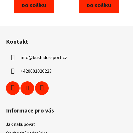
DO KOŠÍKU
DO KOŠÍKU
Z
á
Kontakt
p
a
info
@
bushido-sport.cz
t
í
+420601020223
Informace pro vás
Jak nakupovat