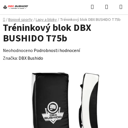
Přejít
Hledat
NÁKUPN
na
KOŠÍK
obsah
Domů
/
Bojové sporty
/
Lapy a bloky
/
Tréninkový blok DBX BUSHIDO T75b
Tréninkový blok DBX
BUSHIDO T75b
Průměrné
Neohodnoceno
Podrobnosti hodnocení
hodnocení
Značka:
DBX Bushido
produktu
je
0,0
z
5
hvězdiček.