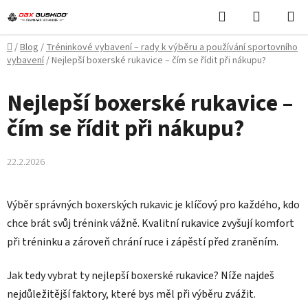
Přejít
Hledat
NÁKUPN
na
KOŠÍK
obsah
Domů
/
Blog
/
Tréninkové vybavení – rady k výběru a používání sportovního
vybavení
/
Nejlepší boxerské rukavice – čím se řídit při nákupu?
Nejlepší boxerské rukavice –
čím se řídit při nákupu?
22.2.2026
Výběr správných boxerských rukavic je klíčový pro každého, kdo
chce brát svůj trénink vážně. Kvalitní rukavice zvyšují komfort
při tréninku a zároveň chrání ruce i zápěstí před zraněním.
Jak tedy vybrat ty nejlepší boxerské rukavice? Níže najdeš
nejdůležitější faktory, které bys měl při výběru zvážit.