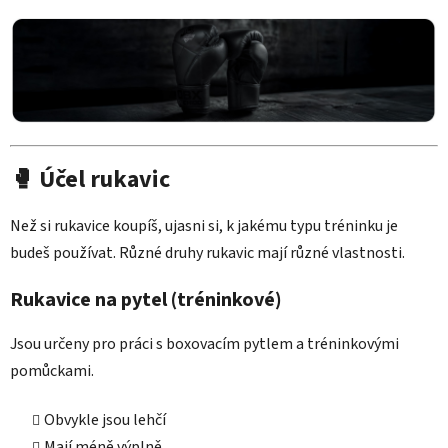
🥊 Účel rukavic
Než si rukavice koupíš, ujasni si, k jakému typu tréninku je
budeš používat. Různé druhy rukavic mají různé vlastnosti.
Rukavice na pytel (tréninkové)
Jsou určeny pro práci s boxovacím pytlem a tréninkovými
pomůckami.
Obvykle jsou lehčí
Mají méně výplně