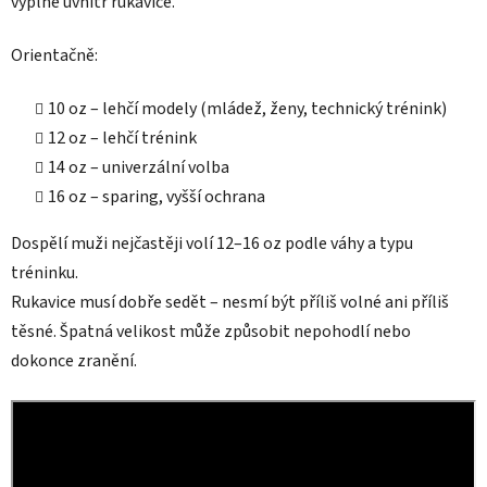
výplně uvnitř rukavice.
Orientačně:
10 oz – lehčí modely (mládež, ženy, technický trénink)
12 oz – lehčí trénink
14 oz – univerzální volba
16 oz – sparing, vyšší ochrana
Dospělí muži nejčastěji volí 12–16 oz podle váhy a typu
tréninku.
Rukavice musí dobře sedět – nesmí být příliš volné ani příliš
těsné. Špatná velikost může způsobit nepohodlí nebo
dokonce zranění.