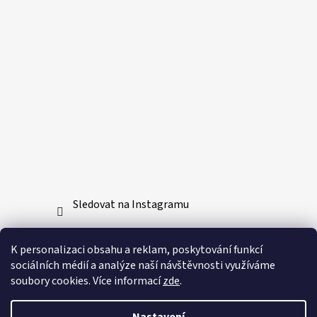
Sledovat na Instagramu
Přijímáme online platby
K personalizaci obsahu a reklam, poskytování funkcí
sociálních médií a analýze naší návštěvnosti využíváme
soubory cookies. Více informací
zde
.