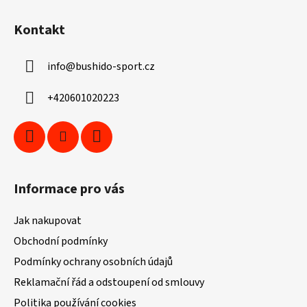
Z
á
Kontakt
p
a
info
@
bushido-sport.cz
t
í
+420601020223
Informace pro vás
Jak nakupovat
Obchodní podmínky
Podmínky ochrany osobních údajů
Reklamační řád a odstoupení od smlouvy
Politika používání cookies