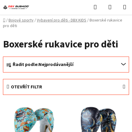
Přejít
Hledat
NÁKUPN
na
KOŠÍK
obsah
Domů
/
Bojové sporty
/
Vybavení pro děti - DBX KIDS
/
Boxerské rukavice
pro děti
Boxerské rukavice pro děti
Ř
Řadit podle:
Nejprodávanější
a
z
e
OTEVŘÍT FILTR
n
í
V
p
ý
r
p
o
i
d