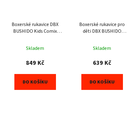
Boxerské rukavice DBX
Boxerské rukavice pro
BUSHIDO Kids Comix
děti DBX BUSHIDO
(ARB-Kids-v1) 6oz
4Fighter Black (ARB-
407v5) 6oz
Skladem
Skladem
849 Kč
639 Kč
DO KOŠÍKU
DO KOŠÍKU