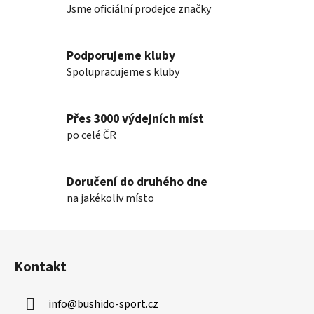
d
Jsme oficiální prodejce značky
a
c
í
Podporujeme kluby
p
Spolupracujeme s kluby
r
v
k
Přes 3000 výdejních míst
y
po celé ČR
v
ý
p
Doručení do druhého dne
i
na jakékoliv místo
s
u
Z
á
Kontakt
p
a
info
@
bushido-sport.cz
t