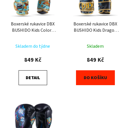
s
u
p
k
r
t
o
Boxerské rukavice DBX
Boxerské rukavice DBX
ů
BUSHIDO Kids Colorz
BUSHIDO Kids Dragon
d
(ARB-Kids-v6) 6oz
(ARB-Kids-v5) 6oz
u
k
Skladem do týdne
Skladem
t
849 Kč
849 Kč
ů
DETAIL
DO KOŠÍKU