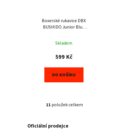
Boxerské rukavice DBX
BUSHIDO Junior Blue
(ARB407v1) 6oz
Skladem
599 Kč
DO KOŠÍKU
11
položek celkem
O
v
l
Oficiální prodejce
á