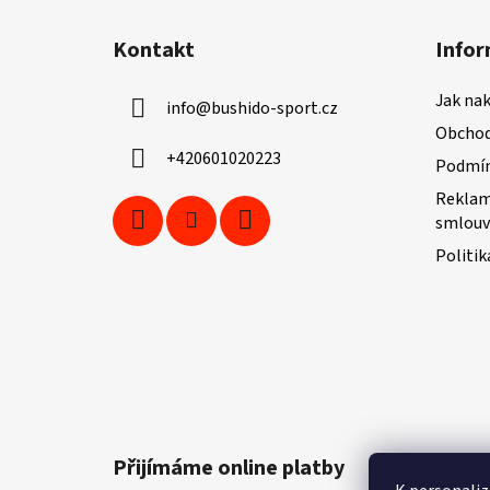
Z
á
Kontakt
Infor
p
a
Jak na
info
@
bushido-sport.cz
t
Obchod
í
+420601020223
Podmín
Reklam
smlouv
Politik
Přijímáme online platby