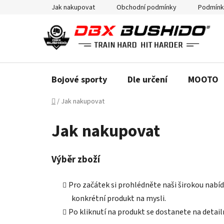
Přejít
Jak nakupovat
Obchodní podmínky
Podmínk
na
obsah
Bojové sporty
Dle určení
MOOTO
Domů
/
Jak nakupovat
Jak nakupovat
Výběr zboží
Pro začátek si prohlédněte naši širokou nab
konkrétní produkt na mysli.
Po kliknutí na produkt se dostanete na detai