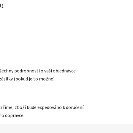
t).
šechny podrobnosti o vaší objednávce.
zásilky (pokud je to možné).
držíme, zboží bude expedováno k doručení.
ho dopravce.