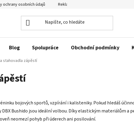
y ochrany osobních údajů
Reklamační řád a odstoupení od smlouvy
Blog
Spolupráce
Obchodní podmínky
a stahovadla zápěstí
ápěstí
éninku bojových sportů, vzpírání i kalisteniky. Pokud hledáš účinn
 DBX Bushido jsou ideální volbou. Díky elastickým materiálům a p
ároveň neomezí pohyb při úderech ani posilování.