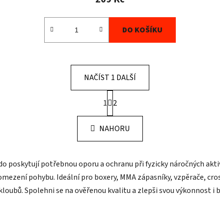
DO KOŠÍKU
NAČÍST 1 DALŠÍ
S
1
t
2
O
r
v
á
l
NAHORU
n
á
k
d
o
v
a
o poskytují potřebnou oporu a ochranu při fyzicky náročných akti
á
c
omezení pohybu. Ideální pro boxery, MMA zápasníky, vzpěrače, cros
n
í
í
ci kloubů. Spolehni se na ověřenou kvalitu a zlepši svou výkonnost
p
r
v