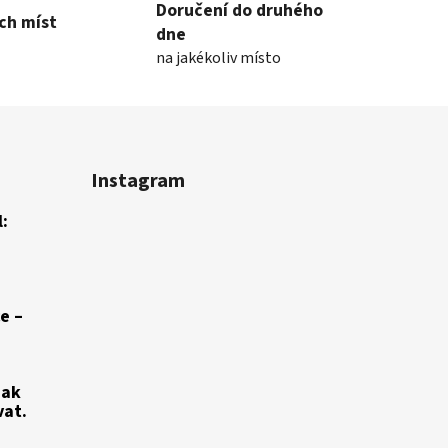
Doručení do druhého
ch míst
dne
na jakékoliv místo
Instagram
:
e –
jak
vat.