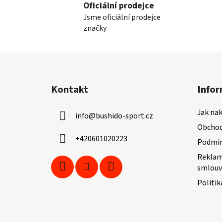
Oficiální prodejce
Jsme oficiální prodejce
značky
Z
á
Kontakt
Infor
p
a
Jak na
info
@
bushido-sport.cz
t
Obchod
í
+420601020223
Podmín
Reklam
smlouv
Politik