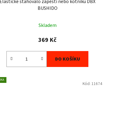
Elastické stahovalo zápěstí nebo kotníku DBX
BUSHIDO
Skladem
369 Kč
DO KOŠÍKU
NKA
Kód:
11674