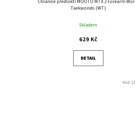
Chrániče předloktí MOOTO MTX 2 Forearm Wor
ů
Taekwondo (WT)
Skladem
629 Kč
DETAIL
Kód:
1