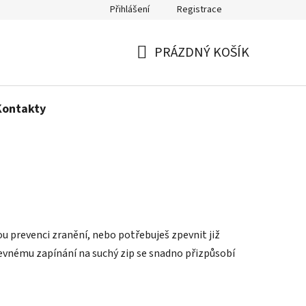
Přihlášení
Registrace
Politika používání cookies
PRÁZDNÝ KOŠÍK
NÁKUPNÍ
KOŠÍK
Kontakty
ou prevenci zranění, nebo potřebuješ zpevnit již
evnému zapínání na suchý zip se snadno přizpůsobí
Ř