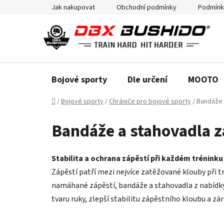
Přejít
Jak nakupovat
Obchodní podmínky
Podmínk
na
obsah
Bojové sporty
Dle určení
MOOTO
Domů
/
Bojové sporty
/
Chrániče pro bojové sporty
/
Bandáže 
Bandáže a stahovadla z
Stabilita a ochrana zápěstí při každém tréninku
Zápěstí patří mezi nejvíce zatěžované klouby při tr
namáhané zápěstí, bandáže a stahovadla z nabídky
tvaru ruky, zlepší stabilitu zápěstního kloubu a z