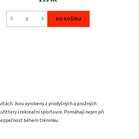
DO KOŠÍKU
vitách. Jsou vyrobeny z prodyšných a pružných
sfittery i rekreační sportovce. Pomáhají nejen při
 i bezpečnost během tréninku.