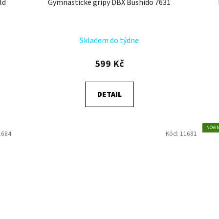
ld
Gymnastické gripy DBX Bushido 7631
Skladem do týdne
599 Kč
DETAIL
NOVI
1684
Kód:
11681