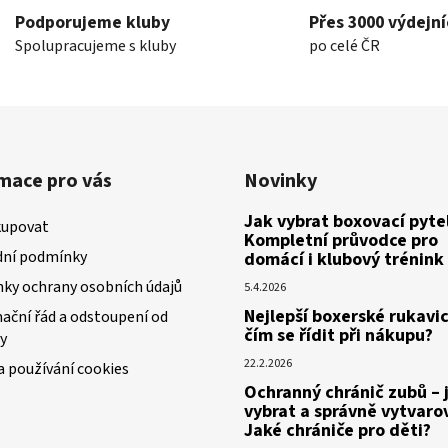
k
Podporujeme kluby
Přes 3000 výdejní
y
Spolupracujeme s kluby
po celé ČR
v
ý
p
i
s
u
mace pro vás
Novinky
Jak vybrat boxovací pytel
kupovat
Kompletní průvodce pro
ní podmínky
domácí i klubový trénink
ky ochrany osobních údajů
5.4.2026
Nejlepší boxerské rukavic
ační řád a odstoupení od
čím se řídit při nákupu?
y
22.2.2026
a používání cookies
Ochranný chránič zubů – 
vybrat a správně vytvaro
Jaké chrániče pro děti?