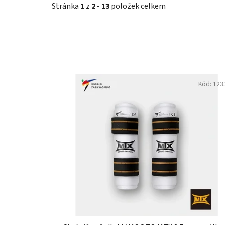
Stránka
1
z
2
-
13
položek celkem
V
ý
Kód:
123
p
i
s
p
r
o
d
u
k
t