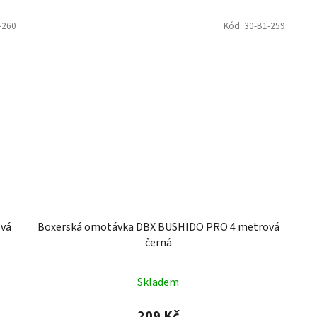
-260
Kód:
30-B1-259
vá
Boxerská omotávka DBX BUSHIDO PRO 4 metrová
černá
Skladem
209 Kč