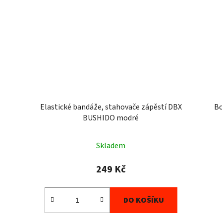
Elastické bandáže, stahovače zápěstí DBX
B
BUSHIDO modré
Skladem
249 Kč
DO KOŠÍKU