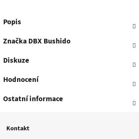
Popis
Značka
DBX Bushido
Diskuze
Hodnocení
Ostatní informace
Z
á
Kontakt
p