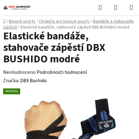
Přejít
Hledat
NÁKUPN
na
KOŠÍK
obsah
Domů
/
Bojové sporty
/
Chrániče pro bojové sporty
/
Bandáže a stahovadla
zápěstí
/
Elastické bandáže, stahovače zápěstí DBX BUSHIDO modré
Elastické bandáže,
stahovače zápěstí DBX
BUSHIDO modré
Průměrné
Neohodnoceno
Podrobnosti hodnocení
hodnocení
Značka:
DBX Bushido
produktu
NOVINKA
je
0,0
z
5
hvězdiček.