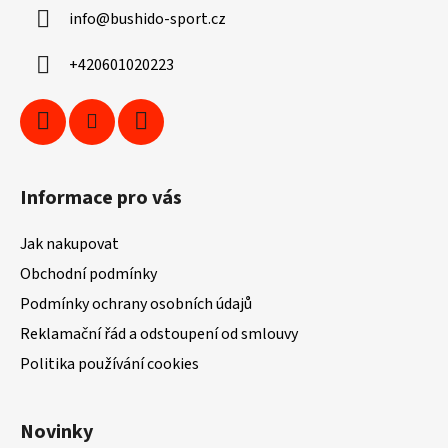
a
info
@
bushido-sport.cz
t
í
+420601020223
Informace pro vás
Jak nakupovat
Obchodní podmínky
Podmínky ochrany osobních údajů
Reklamační řád a odstoupení od smlouvy
Politika používání cookies
Novinky