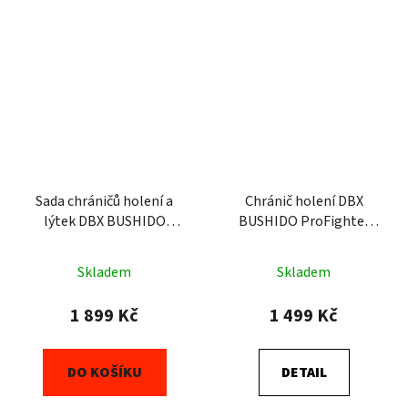
Sada chráničů holení a
Chránič holení DBX
lýtek DBX BUSHIDO
BUSHIDO ProFighter
ProFighter TBA SET
Cherry
Skladem
Skladem
1 899 Kč
1 499 Kč
DO KOŠÍKU
DETAIL