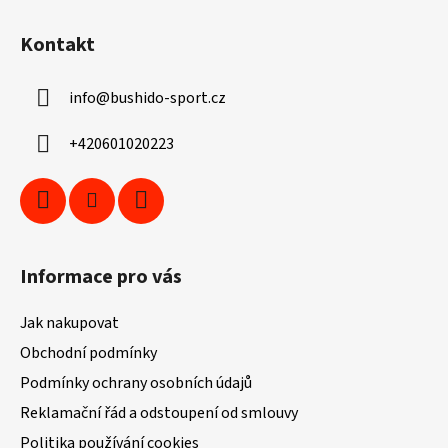
Z
á
Kontakt
p
a
info
@
bushido-sport.cz
t
í
+420601020223
Informace pro vás
Jak nakupovat
Obchodní podmínky
Podmínky ochrany osobních údajů
Reklamační řád a odstoupení od smlouvy
Politika používání cookies