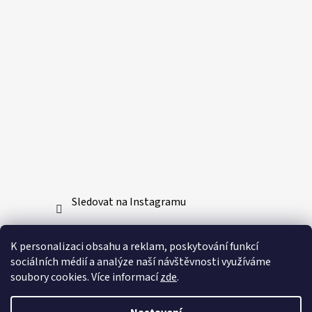
Sledovat na Instagramu
Přijímáme online platby
K personalizaci obsahu a reklam, poskytování funkcí
sociálních médií a analýze naší návštěvnosti využíváme
soubory cookies. Více informací
zde
.