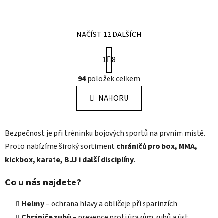
NAČÍST 12 DALŠÍCH
S
1
t
8
r
O
á
94
položek celkem
v
n
l
k
NAHORU
á
o
d
v
a
á
Bezpečnost je při tréninku bojových sportů na prvním místě.
c
n
í
í
Proto nabízíme široký sortiment
chráničů pro box, MMA,
p
kickbox, karate, BJJ i další disciplíny
.
r
v
Co u nás najdete?
k
y
Helmy
– ochrana hlavy a obličeje při sparinzích
v
Chrániče zubů
– prevence proti úrazům zubů a úst