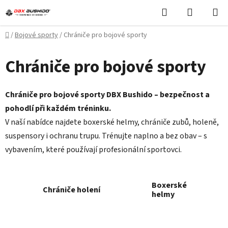
Přejít
Hledat
NÁKUPN
na
KOŠÍK
obsah
Domů
/
Bojové sporty
/
Chrániče pro bojové sporty
Chrániče pro bojové sporty
Chrániče pro bojové sporty DBX Bushido – bezpečnost a
pohodlí při každém tréninku.
V naší nabídce najdete boxerské helmy, chrániče zubů, holeně,
suspensory i ochranu trupu.
Trénujte naplno a bez obav – s
vybavením, které používají profesionální sportovci.
Boxerské
Chrániče holení
helmy