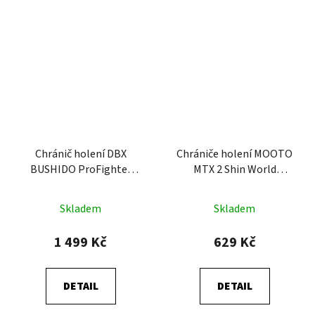
Chránič holení DBX
Chrániče holení MOOTO
BUSHIDO ProFighter
MTX 2 Shin World
Emerald
Taekwondo (WT)
Skladem
Skladem
1 499 Kč
629 Kč
DETAIL
DETAIL