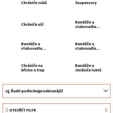
Chrániče zubů
Suspenzory
Bandáže a
Chrániče uší
stahovadla
zápěstí
Bandáže a
Bandáže a
stahovadla
stahovadla
kolen
kotníků
Chrániče na
Bandáže a
břicho a trup
chrániče loktů
Ř
Řadit podle:
Nejprodávanější
a
z
e
OTEVŘÍT FILTR