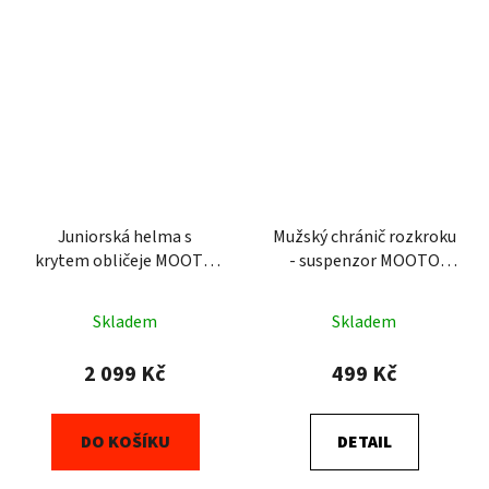
Juniorská helma s
Mužský chránič rozkroku
krytem obličeje MOOTO
- suspenzor MOOTO
Extera 3 Pro World
karate WKF
Taekwondo (WT)
Skladem
Skladem
2 099 Kč
499 Kč
DO KOŠÍKU
DETAIL