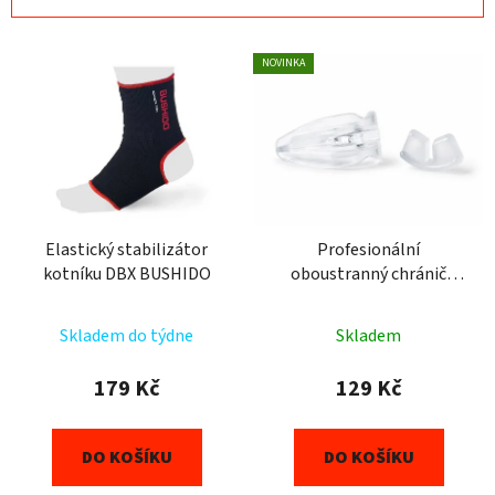
n
í
V
p
NOVINKA
ý
r
p
o
i
d
s
u
p
k
r
t
o
Elastický stabilizátor
Profesionální
ů
kotníku DBX BUSHIDO
oboustranný chránič
d
zubů DBX BUSHIDO čirý
u
k
Skladem do týdne
Skladem
t
179 Kč
129 Kč
ů
DO KOŠÍKU
DO KOŠÍKU