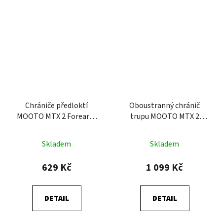
Chrániče předloktí
Oboustranný chránič
MOOTO MTX 2 Forearm
trupu MOOTO MTX 2
World Taekwondo (WT)
Reversible KTA
Skladem
Skladem
629 Kč
1 099 Kč
DETAIL
DETAIL