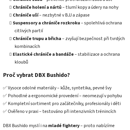
ý
Chrániče holení a nártů
– tlumí kopy a údery na nohy
p
i
Chrániče uší
– nezbytné v BJJ a zápase
s
Suspensory a chrániče rozkroku
– spolehlivá ochrana
u
citlivých partií
Chrániče trupu a břicha
– zvyšují bezpečnost při tvrdých
kombinacích
Elastické chrániče a bandáže
– stabilizace a ochrana
kloubů
Proč vybrat DBX Bushido?
✅ Vysoce odolné materiály – kůže, syntetika, pevné švy
✅ Pohodlné a ergonomické provedení – neomezují v pohybu
✅ Kompletní sortiment pro začátečníky, profesionály i děti
✅ Ověřeno v praxi – testováno při intenzivních trénincích
DBX Bushido myslí i na
mladé fightery
– proto nabízíme