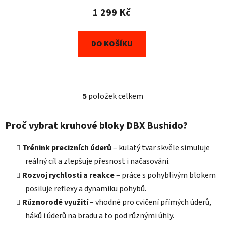
1 299 Kč
DO KOŠÍKU
5
položek celkem
O
v
l
Proč vybrat kruhové bloky DBX Bushido?
á
d
Trénink precizních úderů
– kulatý tvar skvěle simuluje
a
reálný cíl a zlepšuje přesnost i načasování.
c
Rozvoj rychlosti a reakce
– práce s pohyblivým blokem
í
posiluje reflexy a dynamiku pohybů.
p
r
Různorodé využití
– vhodné pro cvičení přímých úderů,
v
háků i úderů na bradu a to pod různými úhly.
k