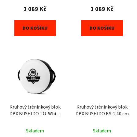
t
1 089 Kč
1 089 Kč
ů
DO KOŠÍKU
DO KOŠÍKU
Kruhový tréninkový blok
Kruhový tréninkový blok
DBX BUSHIDO TO-White
DBX BUSHIDO KS-2 40 cm
40 cm
Skladem
Skladem