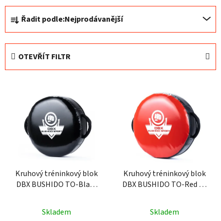
Ř
Řadit podle:
Nejprodávanější
a
z
e
OTEVŘÍT FILTR
n
í
V
p
ý
r
p
o
i
d
s
u
p
k
r
t
o
Kruhový tréninkový blok
Kruhový tréninkový blok
ů
DBX BUSHIDO TO-Black
DBX BUSHIDO TO-Red 40
d
40 cm
cm
u
k
Skladem
Skladem