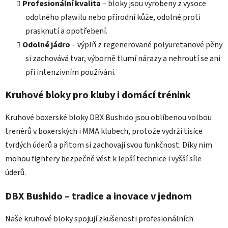
Profesionální kvalita
– bloky jsou vyrobeny z vysoce
y
odolného plawilu nebo přírodní kůže, odolné proti
v
ý
prasknutí a opotřebení.
p
Odolné jádro
– výplň z regenerované polyuretanové pěny
i
si zachovává tvar, výborně tlumí nárazy a nehroutí se ani
s
při intenzivním používání.
u
Kruhové bloky pro kluby i domácí trénink
Kruhové boxerské bloky DBX Bushido jsou oblíbenou volbou
trenérů v boxerských i MMA klubech, protože vydrží tisíce
tvrdých úderů a přitom si zachovají svou funkčnost. Díky nim
mohou fightery bezpečně vést k lepší technice i vyšší síle
úderů.
DBX Bushido – tradice a inovace v jednom
Naše kruhové bloky spojují zkušenosti profesionálních