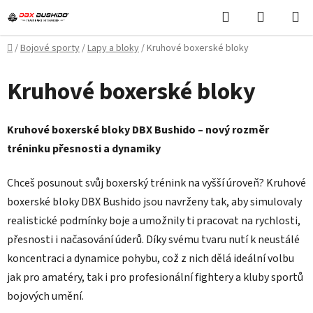
Přejít
Hledat
NÁKUPN
na
KOŠÍK
obsah
Domů
/
Bojové sporty
/
Lapy a bloky
/
Kruhové boxerské bloky
Kruhové boxerské bloky
Kruhové boxerské bloky DBX Bushido – nový rozměr
tréninku přesnosti a dynamiky
Chceš posunout svůj boxerský trénink na vyšší úroveň? Kruhové
boxerské bloky DBX Bushido jsou navrženy tak, aby simulovaly
realistické podmínky boje a umožnily ti pracovat na rychlosti,
přesnosti i načasování úderů. Díky svému tvaru nutí k neustálé
koncentraci a dynamice pohybu, což z nich dělá ideální volbu
jak pro amatéry, tak i pro profesionální fightery a kluby sportů
bojových umění.