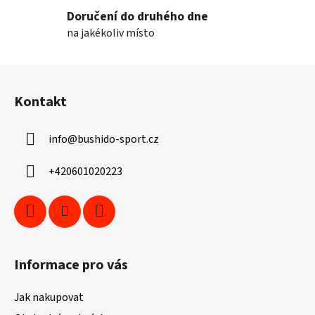
Doručení do druhého dne
na jakékoliv místo
Z
á
Kontakt
p
a
info
@
bushido-sport.cz
t
í
+420601020223
Informace pro vás
Jak nakupovat