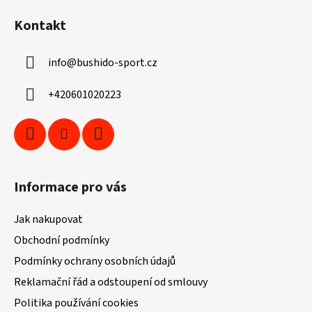
á
Kontakt
p
a
info
@
bushido-sport.cz
t
í
+420601020223
Informace pro vás
Jak nakupovat
Obchodní podmínky
Podmínky ochrany osobních údajů
Reklamační řád a odstoupení od smlouvy
Politika používání cookies