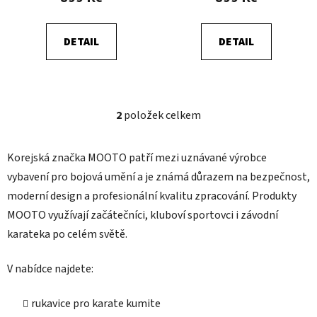
ů
DETAIL
DETAIL
2
položek celkem
O
v
l
Korejská značka MOOTO patří mezi uznávané výrobce
á
vybavení pro bojová umění a je známá důrazem na bezpečnost,
d
moderní design a profesionální kvalitu zpracování. Produkty
a
c
MOOTO využívají začátečníci, kluboví sportovci i závodní
í
karateka po celém světě.
p
r
V nabídce najdete:
v
k
rukavice pro karate kumite
y