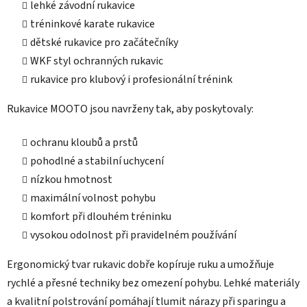
lehké závodní rukavice
v
ý
tréninkové karate rukavice
p
dětské rukavice pro začátečníky
i
WKF styl ochranných rukavic
s
rukavice pro klubový i profesionální trénink
u
Rukavice MOOTO jsou navrženy tak, aby poskytovaly:
ochranu kloubů a prstů
pohodlné a stabilní uchycení
nízkou hmotnost
maximální volnost pohybu
komfort při dlouhém tréninku
vysokou odolnost při pravidelném používání
Ergonomický tvar rukavic dobře kopíruje ruku a umožňuje
rychlé a přesné techniky bez omezení pohybu. Lehké materiály
a kvalitní polstrování pomáhají tlumit nárazy při sparingu a