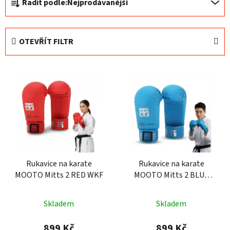
Řadit podle:
Nejprodávanější
a
z
e
OTEVŘÍT FILTR
n
í
V
p
ý
r
p
o
i
d
s
u
p
k
r
t
o
Rukavice na karate
Rukavice na karate
ů
MOOTO Mitts 2 RED WKF
MOOTO Mitts 2 BLUE
d
WKF
u
k
Skladem
Skladem
t
899 Kč
899 Kč