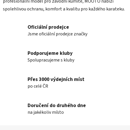
profesionální model pro závodní kumite, MOOTO nabízí
spolehlivou ochranu, komfort a kvalitu pro každého karateku.
Oficiální prodejce
Jsme oficiální prodejce značky
Podporujeme kluby
Spolupracujeme s kluby
Přes 3000 výdejních míst
po celé ČR
Doručení do druhého dne
na jakékoliv místo
Z