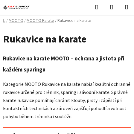
Přejít
Hledat
NÁKUPN
na
KOŠÍK
obsah
Domů
/
MOOTO
/
MOOTO Karate
/
Rukavice na karate
Rukavice na karate
Rukavice na karate MOOTO – ochrana a jistota při
každém sparingu
Kategorie MOOTO Rukavice na karate nabízí kvalitní ochranné
rukavice určené pro trénink, sparing i závodní karate. Správné
karate rukavice pomáhají chránit klouby, prsty i zápěstí při
kontaktních technikách a zároveň zajišťují pohodlí a volnost
pohybu během tréninku i soutěže.
Ř