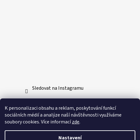
Sledovat na Instagramu
Přijímáme online platby
K personalizaci obsahu a reklam, poskytování funkcí
sociálních médií a analýze naší návštěvnosti využíváme
soubory cookies. Více informací
zde
.
Nastavení