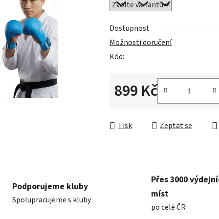
0,0
z
5
Dostupnost
hvězdiček.
Možnosti doručení
Kód:
899 Kč
Měrná cena:
Tisk
Zeptat se
Přes 3000 výdejn
Podporujeme kluby
míst
Spolupracujeme s kluby
po celé ČR