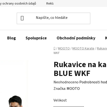
y ochrany osobních údajů
Reklamační řád a odstoupení od smlouvy
Blog
Spolupráce
Obchodní podmínky
Domů
/
MOOTO
/
MOOTO Karate
/
Rukavi
WKF
Rukavice na ka
BLUE WKF
Průměrné
Neohodnoceno
Podrobnosti hod
hodnocení
Značka:
MOOTO
produktu
Velikost
je