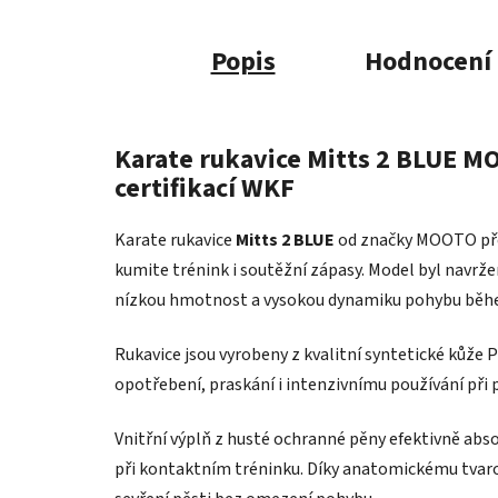
Popis
Hodnocení
Karate rukavice Mitts 2 BLUE MO
certifikací WKF
Karate rukavice
Mitts 2 BLUE
od značky MOOTO před
kumite trénink i soutěžní zápasy. Model byl navrž
nízkou hmotnost a vysokou dynamiku pohybu běh
Rukavice jsou vyrobeny z kvalitní syntetické kůže 
opotřebení, praskání i intenzivnímu používání při
Vnitřní výplň z husté ochranné pěny efektivně abso
při kontaktním tréninku. Díky anatomickému tvarov