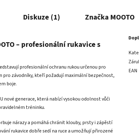
Diskuze (1)
Značka
MOOTO
Dopl
OTO – profesionální rukavice s
Kate
Záru
stavují profesionální ochranu rukou určenou pro
EAN
en pro závodníky, kteří požadují maximální bezpečnost,
em boje.
PU nové generace, která nabízí vysokou odolnost vůči
 pravidelném tréninku.
rbuje nárazy a pomáhá chránit klouby, prsty i zápěstí
ání rukavice dobře sedí na ruce a umožňují přirozené