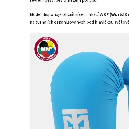
sevření pěsti bez omezení pohybu.
Model disponuje oficiální certifikací
WKF (World Ka
na turnajích organizovaných pod hlavičkou světové