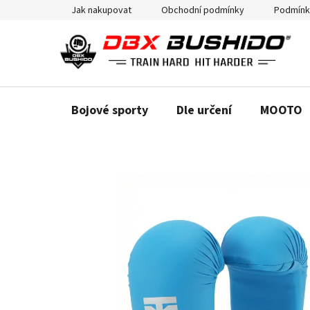
Přejít
Jak nakupovat
Obchodní podmínky
Podmínk
na
obsah
Bojové sporty
Dle určení
MOOTO