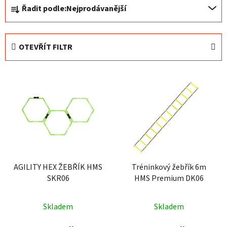
Ř
Řadit podle:
Nejprodávanější
a
z
e
OTEVŘÍT FILTR
n
í
V
p
ý
r
p
o
i
d
s
u
p
k
r
t
o
AGILITY HEX ŽEBŘÍK HMS
Tréninkový žebřík 6m
ů
SKR06
HMS Premium DK06
d
u
k
Skladem
Skladem
t