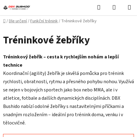
Přejít
Hledat
NÁKUPN
na
KOŠÍK
obsah
Domů
/
Dle určení
/
Funkční trénink
/
Tréninkové žebříky
Tréninkové žebříky
Tréninkový žebřík – cesta k rychlejším nohám a lepší
technice
Koordinační (agility) žebřík je skvělá pomůcka pro trénink
rychlosti, obratnosti, rytmu a přesného pohybu nohou. Využívá
se nejen v bojových sportech jako box nebo MMA, ale i v
atletice, fotbale a dalších dynamických disciplínách. DBX
Bushido nabízí odolné žebříky s nastavitelnými příčkami a
snadným rozložením – ideální pro trénink doma, venku i v
tělocvičně.