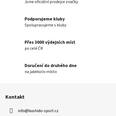
y
Jsme oficiální prodejce značky
v
ý
p
Podporujeme kluby
i
Spolupracujeme s kluby
s
u
Přes 3000 výdejních míst
po celé ČR
Doručení do druhého dne
na jakékoliv místo
Z
á
Kontakt
p
a
info
@
bushido-sport.cz
t