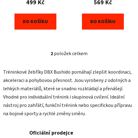
499 Kč
569 Kč
ů
DO KOŠÍKU
DO KOŠÍKU
2
položek celkem
O
v
l
Tréninkové žebříky DBX Bushido pomáhají zlepšit koordinaci,
á
akceleraci a pohybovou přesnost. Jsou vyrobeny z odolných a
d
lehkých materiálů, které se snadno rozkládají a přenášejí.
a
c
Vhodné pro individuální trénink i skupinová cvičení. Ideální
í
nástroj pro zahřátí, funkční trénink nebo specifickou přípravu
p
na bojové sporty a rychlé změny směru.
r
v
k
Oficiální prodejce