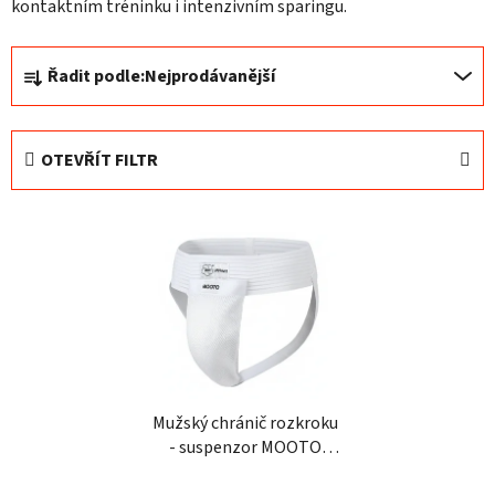
kontaktním tréninku i intenzivním sparingu.
Ř
Řadit podle:
Nejprodávanější
a
z
e
OTEVŘÍT FILTR
n
í
V
p
ý
r
p
o
i
d
s
u
p
k
r
t
o
Mužský chránič rozkroku
ů
- suspenzor MOOTO
d
karate WKF
u