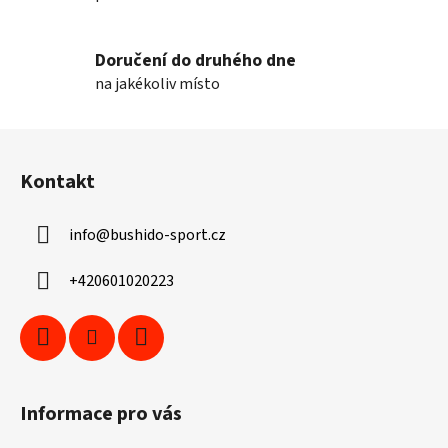
Doručení do druhého dne
na jakékoliv místo
Z
á
Kontakt
p
a
info
@
bushido-sport.cz
t
í
+420601020223
Informace pro vás