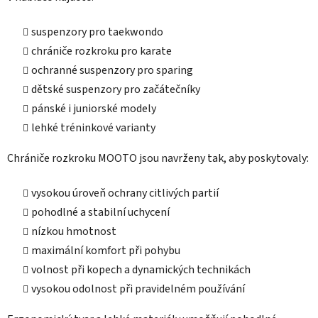
v
k
suspenzory pro taekwondo
y
chrániče rozkroku pro karate
v
ý
ochranné suspenzory pro sparing
p
dětské suspenzory pro začátečníky
i
pánské i juniorské modely
s
lehké tréninkové varianty
u
Chrániče rozkroku MOOTO jsou navrženy tak, aby poskytovaly:
vysokou úroveň ochrany citlivých partií
pohodlné a stabilní uchycení
nízkou hmotnost
maximální komfort při pohybu
volnost při kopech a dynamických technikách
vysokou odolnost při pravidelném používání