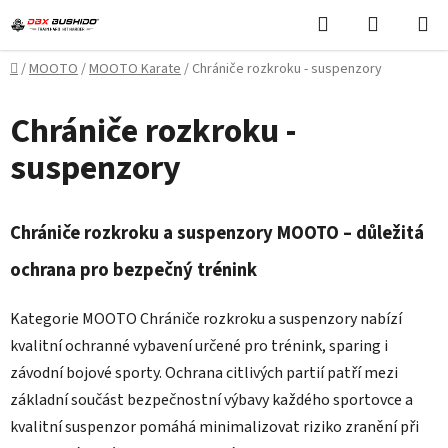
Přejít
Hledat
NÁKUPN
na
KOŠÍK
obsah
Domů
/
MOOTO
/
MOOTO Karate
/
Chrániče rozkroku - suspenzory
Chrániče rozkroku -
suspenzory
Chrániče rozkroku a suspenzory MOOTO – důležitá
ochrana pro bezpečný trénink
Kategorie MOOTO Chrániče rozkroku a suspenzory nabízí
kvalitní ochranné vybavení určené pro trénink, sparing i
závodní bojové sporty. Ochrana citlivých partií patří mezi
základní součást bezpečnostní výbavy každého sportovce a
kvalitní suspenzor pomáhá minimalizovat riziko zranění při