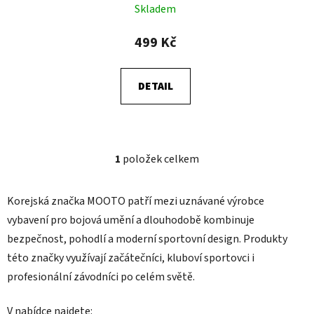
k
Skladem
t
499 Kč
ů
DETAIL
1
položek celkem
O
v
l
Korejská značka MOOTO patří mezi uznávané výrobce
á
vybavení pro bojová umění a dlouhodobě kombinuje
d
bezpečnost, pohodlí a moderní sportovní design. Produkty
a
c
této značky využívají začátečníci, kluboví sportovci i
í
profesionální závodníci po celém světě.
p
r
V nabídce najdete: