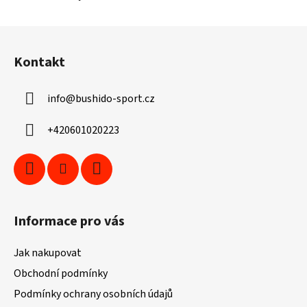
Z
á
Kontakt
p
a
info
@
bushido-sport.cz
t
í
+420601020223
Informace pro vás
Jak nakupovat
Obchodní podmínky
Podmínky ochrany osobních údajů