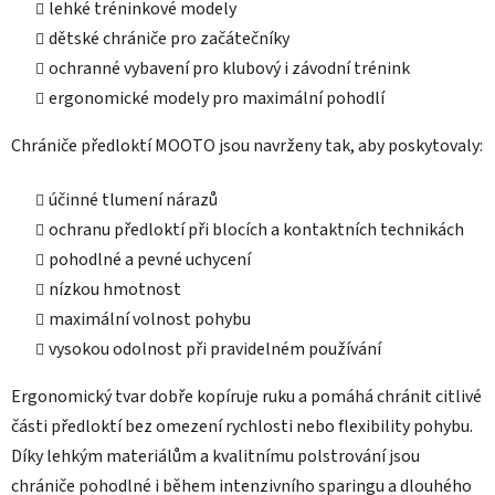
lehké tréninkové modely
v
ý
dětské chrániče pro začátečníky
p
ochranné vybavení pro klubový i závodní trénink
i
ergonomické modely pro maximální pohodlí
s
u
Chrániče předloktí MOOTO jsou navrženy tak, aby poskytovaly:
účinné tlumení nárazů
ochranu předloktí při blocích a kontaktních technikách
pohodlné a pevné uchycení
nízkou hmotnost
maximální volnost pohybu
vysokou odolnost při pravidelném používání
Ergonomický tvar dobře kopíruje ruku a pomáhá chránit citlivé
části předloktí bez omezení rychlosti nebo flexibility pohybu.
Díky lehkým materiálům a kvalitnímu polstrování jsou
chrániče pohodlné i během intenzivního sparingu a dlouhého