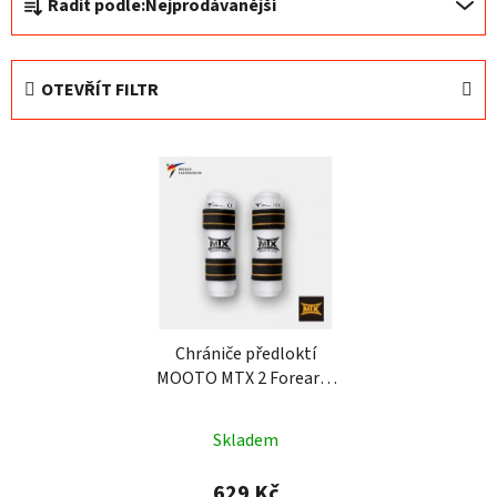
Řadit podle:
Nejprodávanější
a
z
e
OTEVŘÍT FILTR
n
í
V
p
ý
r
p
o
i
d
s
u
p
k
r
t
o
Chrániče předloktí
ů
MOOTO MTX 2 Forearm
d
World Taekwondo (WT)
u
k
Skladem
t
629 Kč