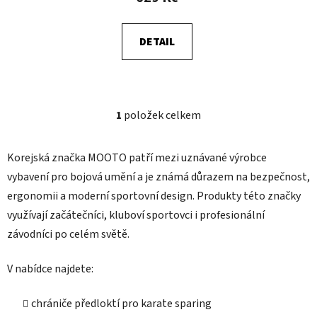
ů
DETAIL
1
položek celkem
O
v
l
Korejská značka MOOTO patří mezi uznávané výrobce
á
vybavení pro bojová umění a je známá důrazem na bezpečnost,
d
ergonomii a moderní sportovní design. Produkty této značky
a
c
využívají začátečníci, kluboví sportovci i profesionální
í
závodníci po celém světě.
p
r
V nabídce najdete:
v
k
chrániče předloktí pro karate sparing
y