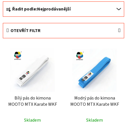
Ř
Řadit podle:
Nejprodávanější
a
z
e
OTEVŘÍT FILTR
n
í
V
p
ý
r
p
o
i
d
s
u
p
k
r
t
o
Bílý pás do kimona
Modrý pás do kimona
ů
MOOTO MTX Karate WKF
MOOTO MTX Karate WKF
d
u
k
Skladem
Skladem