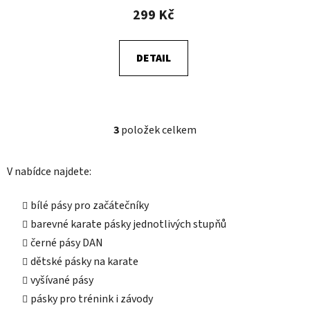
299 Kč
DETAIL
3
položek celkem
O
v
l
V nabídce najdete:
á
d
bílé pásy pro začátečníky
a
barevné karate pásky jednotlivých stupňů
c
í
černé pásy DAN
p
dětské pásky na karate
r
vyšívané pásy
v
pásky pro trénink i závody
k