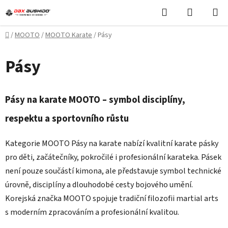
Přejít
Hledat
NÁKUPN
na
KOŠÍK
obsah
Domů
/
MOOTO
/
MOOTO Karate
/
Pásy
Pásy
Pásy na karate MOOTO – symbol disciplíny,
respektu a sportovního růstu
Kategorie MOOTO Pásy na karate nabízí kvalitní karate pásky
pro děti, začátečníky, pokročilé i profesionální karateka. Pásek
není pouze součástí kimona, ale představuje symbol technické
úrovně, disciplíny a dlouhodobé cesty bojového umění.
Korejská značka MOOTO spojuje tradiční filozofii martial arts
s moderním zpracováním a profesionální kvalitou.