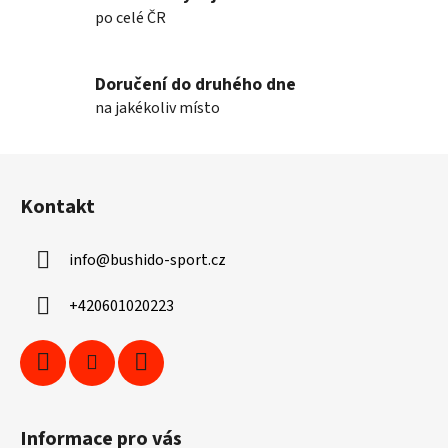
po celé ČR
Doručení do druhého dne
na jakékoliv místo
Z
á
Kontakt
p
a
info
@
bushido-sport.cz
t
í
+420601020223
Informace pro vás