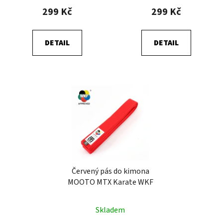
t
299 Kč
299 Kč
ů
DETAIL
DETAIL
Červený pás do kimona
MOOTO MTX Karate WKF
Skladem