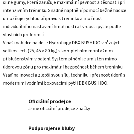
silné gumy, která zaručuje maximální pevnost a těsnost i při
r
intenzivním tréninku. Snadné naplnění pomocí běžné hadice
v
umožňuje rychlou přípravu k tréninku a možnost
k
y
individuálního nastavení hmotnosti a tvrdosti pytle podle
v
vlastních preferencí.
ý
V naší nabídce najdete Hydrobagy DBX BUSHIDO v různých
p
velikostech (25, 45 a 80 kg) s kompletním montážním
i
s
příslušenstvím v balení. Systém plnění je umístěn mimo
u
úderovou zónu pro maximální bezpečnost během tréninku.
Vsaď na inovaci a zlepši svou sílu, techniku i přesnost úderů s
moderními vodními boxovacími pytli DBX BUSHIDO.
Oficiální prodejce
Jsme oficiální prodejce značky
Podporujeme kluby