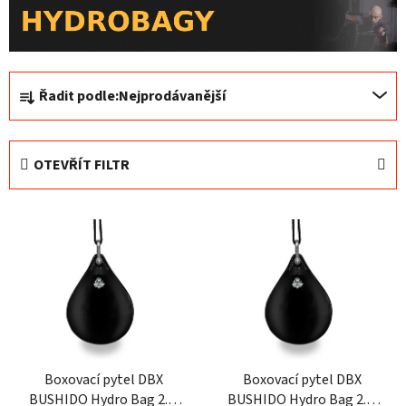
Ř
Řadit podle:
Nejprodávanější
a
z
e
OTEVŘÍT FILTR
n
í
V
p
ý
r
p
o
i
d
s
u
p
k
r
t
o
Boxovací pytel DBX
Boxovací pytel DBX
ů
BUSHIDO Hydro Bag 2.0,
BUSHIDO Hydro Bag 2.0,