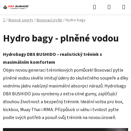
Přejít
Hledat
NÁKUPN
na
KOŠÍK
obsah
Domů
/
Bojové sporty
/
Boxovací pytle
/
Hydro bagy
Hydro bagy - plněné vodou
Hydrobagy DBX BUSHIDO – realistický trénink s
maximálním komfortem
Objev novou generaci tréninkových pomůcek! Boxovací pytle
plněné vodou skvěle imitují údery do skutečného soupeře a díky
vodnímu jádru nabízejí maximální absorpci nárazů. Hydrobagy
DBX BUSHIDO jsou vyrobeny z extra silné gumy, zajišťující
dlouhou životnost a bezpečný trénink. Ideální volba pro box,
kickbox, Muay Thai i MMA. Přizpůsob si váhu i tvrdost pytle
podle svých potřeb a posuň svůj trénink na novou úroveň.