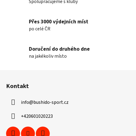
Spolupracujeme s kluby
Přes 3000 výdejních míst
po celé ČR
Doručení do druhého dne
na jakékoliv místo
Z
á
Kontakt
p
a
info
@
bushido-sport.cz
t
í
+420601020223