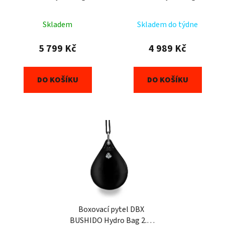
d
80 kg, černý
45 kg, černý
u
k
Skladem
Skladem do týdne
t
5 799 Kč
4 989 Kč
ů
DO KOŠÍKU
DO KOŠÍKU
Boxovací pytel DBX
BUSHIDO Hydro Bag 2.0,