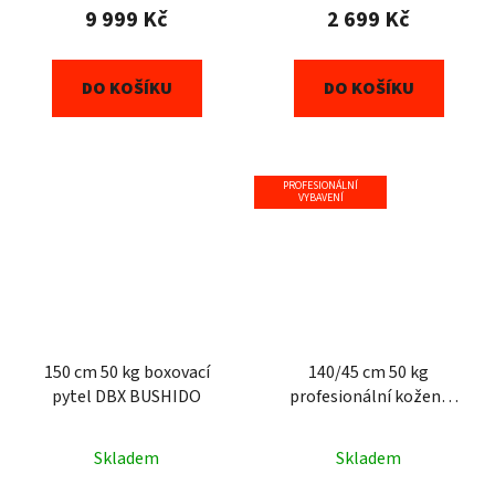
9 999 Kč
2 699 Kč
DO KOŠÍKU
DO KOŠÍKU
PROFESIONÁLNÍ
VYBAVENÍ
150 cm 50 kg boxovací
140/45 cm 50 kg
pytel DBX BUSHIDO
profesionální kožený
boxovací pytel DBX
BUSHIDO Sovereign
Skladem
Skladem