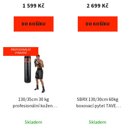
1 599 Kč
2 699 Kč
DO KOŠÍKU
DO KOŠÍKU
PROFESIONÁLNÍ
VYBAVENÍ
130/35cm 30 kg
SBRX 130/30cm 60kg
profesionální kožený
boxovací pytel TAVER
boxovací pytel DBX
black
BUSHIDO Sovereign
Skladem
Skladem