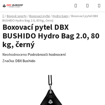
Přejít
Hledat
NÁKUPN
na
KOŠÍK
obsah
Domů
/
Bojové sporty
/
Boxovací pytle
/
Hydro bagy
/
Boxovací pytel DBX
BUSHIDO Hydro Bag 2.0, 80 kg, černý
Boxovací pytel DBX
BUSHIDO Hydro Bag 2.0, 80
kg, černý
Průměrné
Neohodnoceno
Podrobnosti hodnocení
hodnocení
Značka:
DBX Bushido
produktu
je
0,0
z
5
hvězdiček.