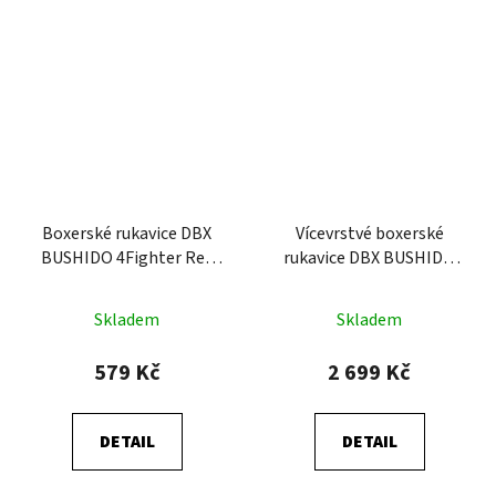
Boxerské rukavice DBX
Vícevrstvé boxerské
BUSHIDO 4Fighter Red
rukavice DBX BUSHIDO
(ARB-407v3)
ProFighter Gold
Skladem
Skladem
579 Kč
2 699 Kč
DETAIL
DETAIL