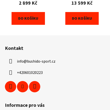
2 899 Kč
13 599 Kč
DO KOŠÍKU
DO KOŠÍKU
Z
á
Kontakt
p
a
info
@
bushido-sport.cz
t
í
+420601020223
Informace pro vás