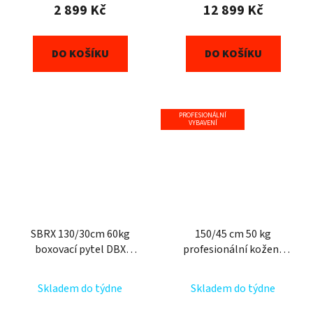
2 899 Kč
12 899 Kč
DO KOŠÍKU
DO KOŠÍKU
PROFESIONÁLNÍ
VYBAVENÍ
SBRX 130/30cm 60kg
150/45 cm 50 kg
boxovací pytel DBX
profesionální kožený
BUSHIDO zlatý
boxovací pytel DBX
BUSHIDO Sovereign
Skladem do týdne
Skladem do týdne