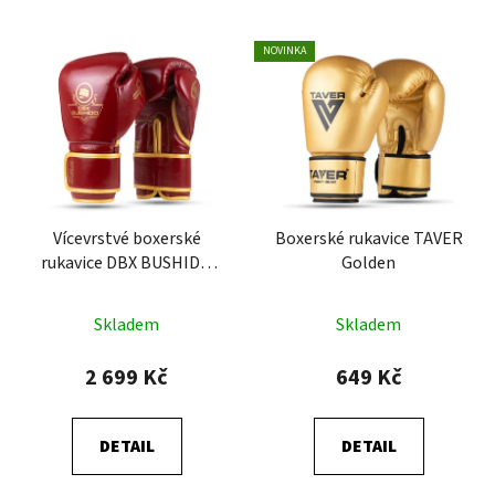
NOVINKA
Vícevrstvé boxerské
Boxerské rukavice TAVER
rukavice DBX BUSHIDO
Golden
ProFighter Cherry
Skladem
Skladem
2 699 Kč
649 Kč
DETAIL
DETAIL