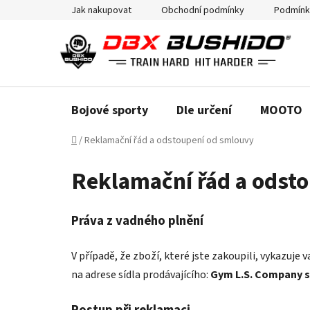
Přejít
Jak nakupovat
Obchodní podmínky
Podmínk
na
obsah
Bojové sporty
Dle určení
MOOTO
Domů
/
Reklamační řád a odstoupení od smlouvy
Reklamační řád a odst
Práva z vadného plnění
V případě, že zboží, které jste zakoupili, vykazuj
na adrese sídla prodávajícího:
Gym L.S. Company s.r
Postup při reklamaci