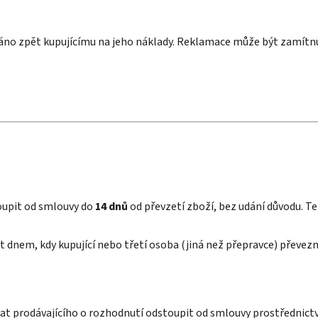
no zpět kupujícímu na jeho náklady. Reklamace může být zamítnu
oupit od smlouvy do
14 dnů
od převzetí zboží, bez udání důvodu. Te
 dnem, kdy kupující nebo třetí osoba (jiná než přepravce) převez
at prodávajícího o rozhodnutí odstoupit od smlouvy prostřednic