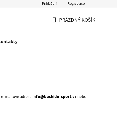
Přihlášení
Registrace
Politika používání cookies
PRÁZDNÝ KOŠÍK
NÁKUPNÍ
KOŠÍK
Kontakty
na e-mailové adrese
info@bushido-sport.cz
nebo