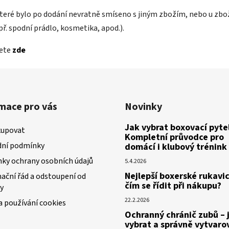
teré bylo po dodání nevratně smíseno s jiným zbožím, nebo u zboží
ř. spodní prádlo, kosmetika, apod.).
nete
zde
mace pro vás
Novinky
Jak vybrat boxovací pytel
kupovat
Kompletní průvodce pro
ní podmínky
domácí i klubový trénink
ky ochrany osobních údajů
5.4.2026
Nejlepší boxerské rukavic
ační řád a odstoupení od
čím se řídit při nákupu?
y
22.2.2026
a používání cookies
Ochranný chránič zubů – 
vybrat a správně vytvaro