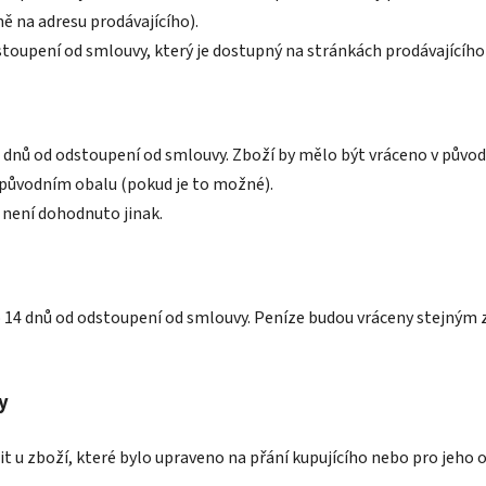
 na adresu prodávajícího).
stoupení od smlouvy, který je dostupný na stránkách prodávajícíh
14 dnů od odstoupení od smlouvy. Zboží by mělo být vráceno v pů
v původním obalu (pokud je to možné).
d není dohodnuto jinak.
 do 14 dnů od odstoupení od smlouvy. Peníze budou vráceny stejný
y
 u zboží, které bylo upraveno na přání kupujícího nebo pro jeho o