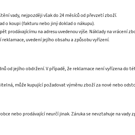
štění vady, nejpozději však do 24 měsíců od převzetí zboží.
ad o koupi (fakturu nebo jiný doklad o nákupu).
pět prodávajícímu na adresu uvedenou výše. Náklady na vrácení zbo
tí reklamace, uvedení jejího obsahu a způsobu vyřízení.
 dnů od jejího obdržení. V případě, že reklamace není vyřízena do t
nitelná, může kupující požadovat výměnu zboží za nové nebo odst
ýrobce nebo prodávající neurčí jinak. Záruka se nevztahuje na v