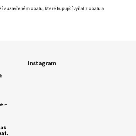
 v uzavřeném obalu, které kupující vyňal z obalu a
Instagram
:
e –
jak
vat.