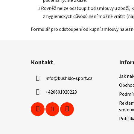
podléhá rychlé zkáze.
Rovněž nelze odstoupit od smlouvy u zboží, k
z hygienických důvodů není možné vrátit (nap
Formulář pro odstoupení od kupní smlouvy nalez
Z
á
Kontakt
Infor
p
a
Jak na
info
@
bushido-sport.cz
t
Obchod
í
+420601020223
Podmín
Reklam
smlouv
Politik