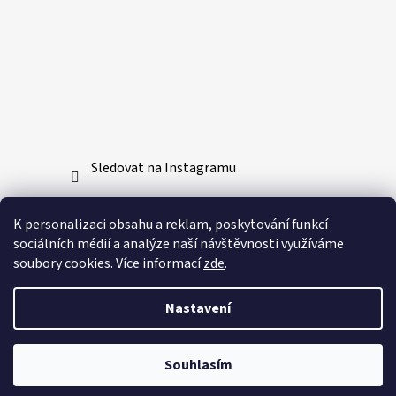
Sledovat na Instagramu
Přijímáme online platby
K personalizaci obsahu a reklam, poskytování funkcí
sociálních médií a analýze naší návštěvnosti využíváme
soubory cookies. Více informací
zde
.
Nastavení
Vytvořil Shoptet
Souhlasím
Copyright 2026
Bushido-sport.cz
. Všechna práva
vyhrazena.
Upravit nastavení cookies