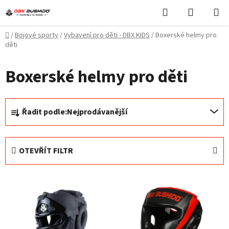
Přejít
Hledat
NÁKUPN
na
KOŠÍK
obsah
Domů
/
Bojové sporty
/
Vybavení pro děti - DBX KIDS
/
Boxerské helmy pro
děti
Boxerské helmy pro děti
Ř
Řadit podle:
Nejprodávanější
a
z
e
OTEVŘÍT FILTR
n
í
V
p
ý
r
p
o
i
d