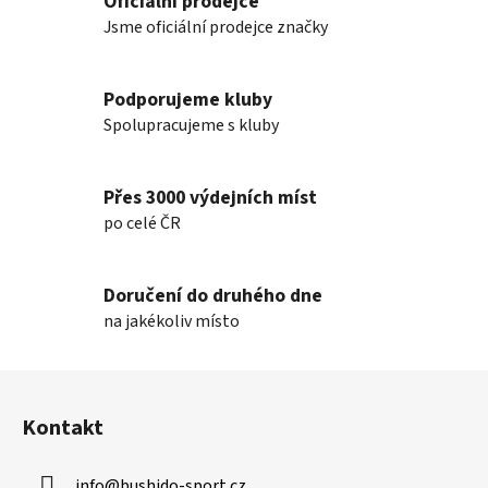
Oficiální prodejce
á
d
Jsme oficiální prodejce značky
a
c
í
Podporujeme kluby
p
Spolupracujeme s kluby
r
v
k
Přes 3000 výdejních míst
y
po celé ČR
v
ý
p
Doručení do druhého dne
i
na jakékoliv místo
s
u
Z
á
Kontakt
p
a
info
@
bushido-sport.cz