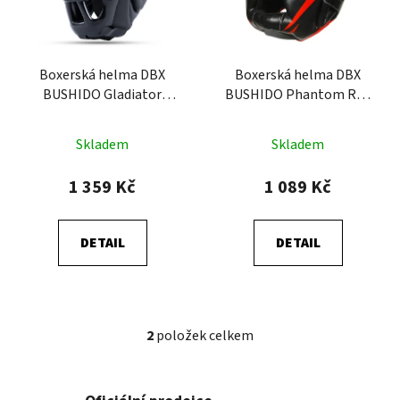
s
u
p
k
r
t
o
Boxerská helma DBX
Boxerská helma DBX
ů
BUSHIDO Gladiator
BUSHIDO Phantom Red
d
(ARH-2193)
(ARH-2190R)
u
k
Skladem
Skladem
t
1 359 Kč
1 089 Kč
ů
DETAIL
DETAIL
2
položek celkem
O
v
l