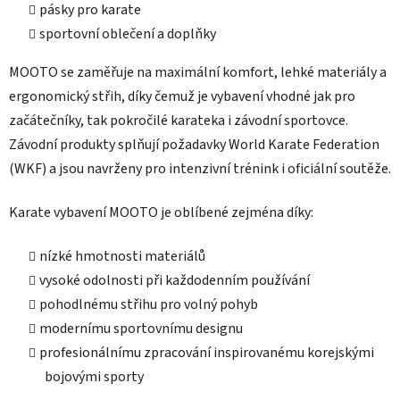
v
pásky pro karate
ý
sportovní oblečení a doplňky
p
i
MOOTO se zaměřuje na maximální komfort, lehké materiály a
s
ergonomický střih, díky čemuž je vybavení vhodné jak pro
u
začátečníky, tak pokročilé karateka i závodní sportovce.
Závodní produkty splňují požadavky World Karate Federation
(WKF) a jsou navrženy pro intenzivní trénink i oficiální soutěže.
Karate vybavení MOOTO je oblíbené zejména díky:
nízké hmotnosti materiálů
vysoké odolnosti při každodenním používání
pohodlnému střihu pro volný pohyb
modernímu sportovnímu designu
profesionálnímu zpracování inspirovanému korejskými
bojovými sporty