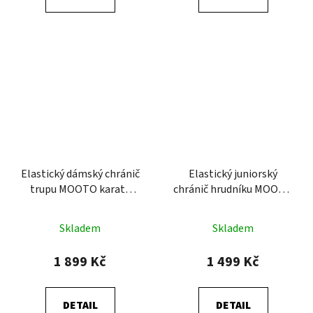
Elastický dámský chránič
Elastický juniorský
trupu MOOTO karate
chránič hrudníku MOOTO
WKF
Karate WKF
Skladem
Skladem
1 899 Kč
1 499 Kč
DETAIL
DETAIL