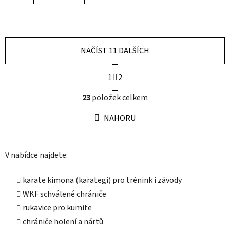
NAČÍST 11 DALŠÍCH
S
1
t
2
r
O
á
23
položek celkem
v
n
l
k
NAHORU
á
o
d
v
a
á
V nabídce najdete:
c
n
í
í
p
karate kimona (karategi) pro trénink i závody
r
WKF schválené chrániče
v
rukavice pro kumite
k
chrániče holení a nártů
y