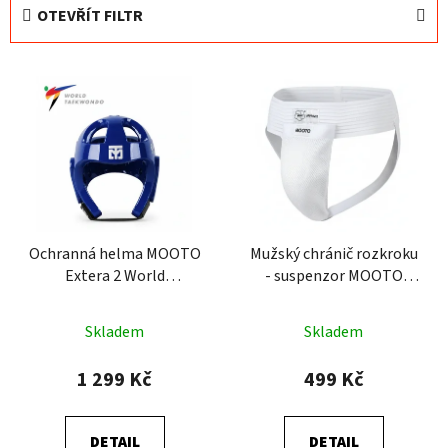
e
OTEVŘÍT FILTR
n
í
V
p
ý
r
p
o
i
d
s
u
p
k
r
t
o
Ochranná helma MOOTO
Mužský chránič rozkroku
ů
Extera 2 World
- suspenzor MOOTO
d
Taekwondo (WT)
karate WKF
u
k
Skladem
Skladem
t
1 299 Kč
499 Kč
ů
DETAIL
DETAIL