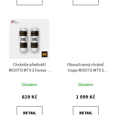
Chrániče předloktí
Oboustranný chránič
MOOTO MTX 2 Forearm
trupu MOOTO MTX 2
World Taekwondo (WT)
Reversible KTA
Skladem
Skladem
629 Kč
1 099 Kč
DETAIL
DETAIL