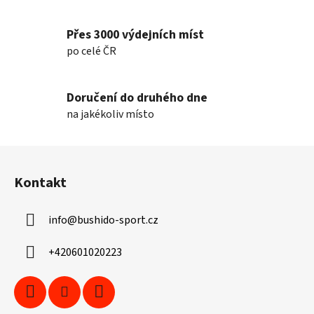
Přes 3000 výdejních míst
po celé ČR
Doručení do druhého dne
na jakékoliv místo
Z
á
Kontakt
p
a
info
@
bushido-sport.cz
t
í
+420601020223