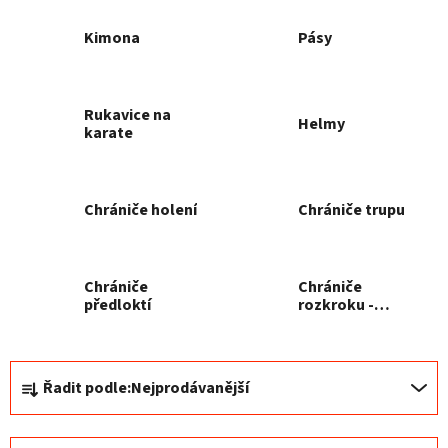
Kimona
Pásy
Rukavice na
Helmy
karate
Chrániče holení
Chrániče trupu
Chrániče
Chrániče
předloktí
rozkroku -
suspenzory
Ř
Řadit podle:
Nejprodávanější
a
z