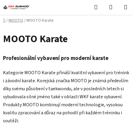
Přejít
Hledat
NÁKUPN
na
KOŠÍK
obsah
Domů
/
MOOTO
/
MOOTO Karate
MOOTO Karate
Profesionální vybavení pro moderní karate
Kategorie MOOTO Karate přináší kvalitní vybavení pro trénink
i závodní karate. Korejská značka MOOTO je známá především
díky svému působení v taekwondu, ale v posledních letech si
vybudovala silné jméno také v oblasti WKF karate vybavení.
Produkty MOOTO kombinují moderní technologie, vysokou
kvalitu zpracování a důraz na pohodlí při každém tréninku i
soutěži.