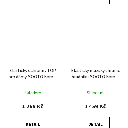
Elastický ochranný TOP
Elastický mužský chránič
pro dámy MOOTO Karate
hrudníku MOOTO Karate
WKF
WKF
Skladem
Skladem
1 269 Kč
1 459 Kč
DETAIL
DETAIL