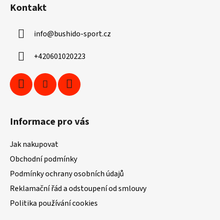
á
Kontakt
p
a
info
@
bushido-sport.cz
t
í
+420601020223
Informace pro vás
Jak nakupovat
Obchodní podmínky
Podmínky ochrany osobních údajů
Reklamační řád a odstoupení od smlouvy
Politika používání cookies