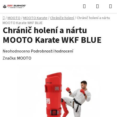
Přejít
Hledat
NÁKUPN
na
KOŠÍK
obsah
Domů
/
MOOTO
/
MOOTO Karate
/
Chrániče holení
/
Chránič holení a nártu
MOOTO Karate WKF BLUE
Chránič holení a nártu
MOOTO Karate WKF BLUE
Průměrné
Neohodnoceno
Podrobnosti hodnocení
hodnocení
Značka:
MOOTO
produktu
je
0,0
z
5
hvězdiček.