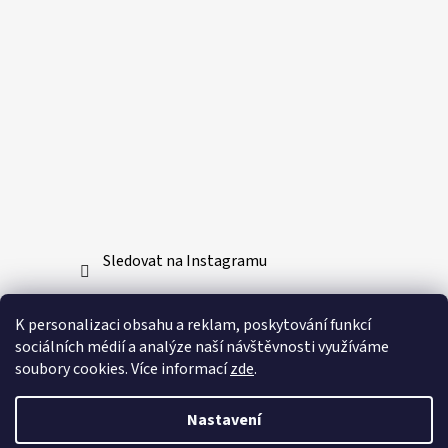
Sledovat na Instagramu
Přijímáme online platby
K personalizaci obsahu a reklam, poskytování funkcí
sociálních médií a analýze naší návštěvnosti využíváme
soubory cookies. Více informací
zde
.
Nastavení