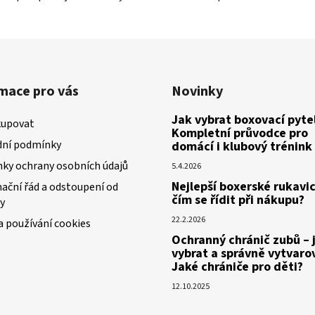
v
k
y
v
ý
p
mace pro vás
Novinky
i
Jak vybrat boxovací pytel
s
kupovat
Kompletní průvodce pro
u
ní podmínky
domácí i klubový trénink
ky ochrany osobních údajů
5.4.2026
Nejlepší boxerské rukavic
ační řád a odstoupení od
čím se řídit při nákupu?
y
22.2.2026
a používání cookies
Ochranný chránič zubů – 
vybrat a správně vytvaro
Jaké chrániče pro děti?
12.10.2025