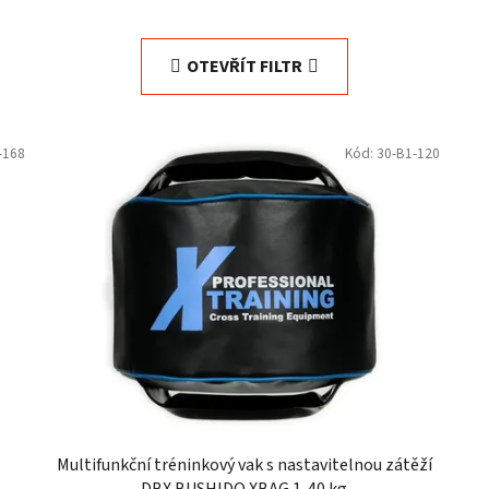
OTEVŘÍT FILTR
-168
Kód:
30-B1-120
Multifunkční tréninkový vak s nastavitelnou zátěží
DBX BUSHIDO XBAG 1-40 kg