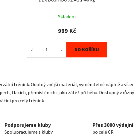
Skladem
999 Kč
DO KOŠÍKU
O
v
rzální trénink. Odolný vnější materiál, vyměnitelné náplně a více
l
á
řepech, tlacích, přemístěních i jako zátěž při běhu. Dostupný v růz
d
áčiní pro celý trénink.
a
c
í
Podporujeme kluby
Přes 3000 výdejní
p
r
Spolupracujeme s kluby
po celé ČR