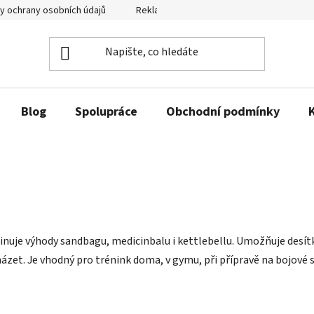
y ochrany osobních údajů
Reklamační řád a odstoupení od smlouvy
Blog
Spolupráce
Obchodní podmínky
uje výhody sandbagu, medicinbalu i kettlebellu. Umožňuje desítky c
zet. Je vhodný pro trénink doma, v gymu, při přípravě na bojové sp