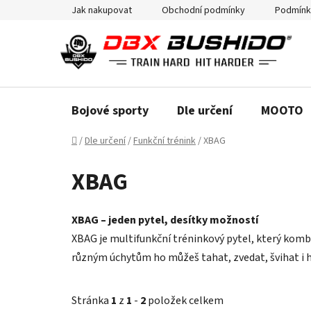
Přejít
Jak nakupovat
Obchodní podmínky
Podmínk
na
obsah
Bojové sporty
Dle určení
MOOTO
Domů
/
Dle určení
/
Funkční trénink
/
XBAG
XBAG
XBAG – jeden pytel, desítky možností
XBAG je multifunkční tréninkový pytel, který kombin
různým úchytům ho můžeš tahat, zvedat, švihat i há
Stránka
1
z
1
-
2
položek celkem