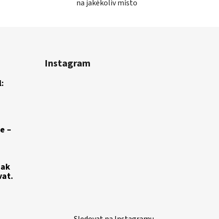
na jakékoliv místo
Instagram
:
e –
jak
vat.