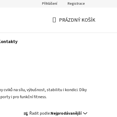
Přihlášení
Registrace
Politika používání cookies
PRÁZDNÝ KOŠÍK
NÁKUPNÍ
KOŠÍK
Kontakty
viků na sílu, výbušnost, stabilitu i kondici. Díky
orty i pro funkční fitness.
Ř
Řadit podle:
Nejprodávanější
a