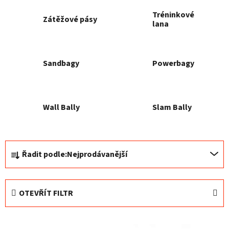
Tréninkové
Zátěžové pásy
lana
Sandbagy
Powerbagy
Wall Bally
Slam Bally
Ř
Řadit podle:
Nejprodávanější
a
z
e
OTEVŘÍT FILTR
n
í
V
p