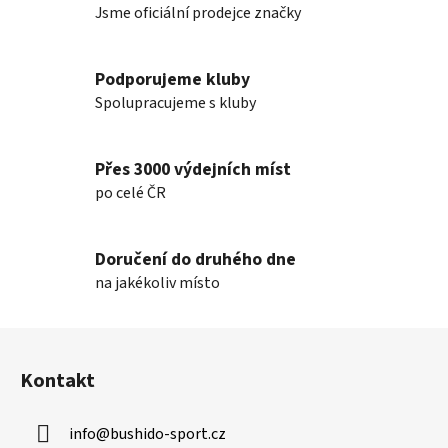
Jsme oficiální prodejce značky
i
s
u
Podporujeme kluby
Spolupracujeme s kluby
Přes 3000 výdejních míst
po celé ČR
Doručení do druhého dne
na jakékoliv místo
Z
á
Kontakt
p
a
info
@
bushido-sport.cz
t