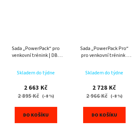
Sada „PowerPack“ pro
Sada „PowerPack Pro“
venkovní trénink | DBX
pro venkovní trénink |
Bushido
DBX Bushido
Skladem do týdne
Skladem do týdne
2 663 Kč
2 728 Kč
2 895 Kč
2 966 Kč
(–8 %)
(–8 %)
DO KOŠÍKU
DO KOŠÍKU