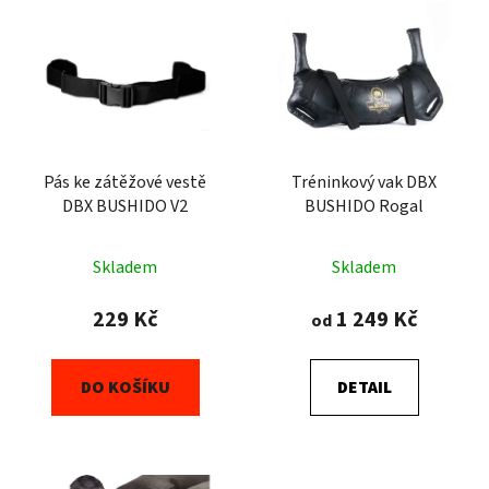
ý
r
p
o
i
d
s
u
p
k
r
t
o
Pás ke zátěžové vestě
Tréninkový vak DBX
ů
DBX BUSHIDO V2
BUSHIDO Rogal
d
u
k
Skladem
Skladem
t
229 Kč
1 249 Kč
od
ů
DO KOŠÍKU
DETAIL