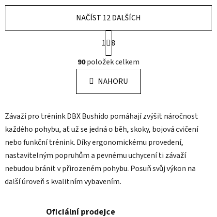
NAČÍST 12 DALŠÍCH
S
1
t
8
r
O
á
90
položek celkem
v
n
l
k
NAHORU
á
o
d
v
a
á
Závaží pro trénink DBX Bushido pomáhají zvýšit náročnost
c
n
í
í
každého pohybu, ať už se jedná o běh, skoky, bojová cvičení
p
nebo funkční trénink. Díky ergonomickému provedení,
r
nastavitelným popruhům a pevnému uchycení ti závaží
v
nebudou bránit v přirozeném pohybu. Posuň svůj výkon na
k
y
další úroveň s kvalitním vybavením.
v
ý
Oficiální prodejce
p