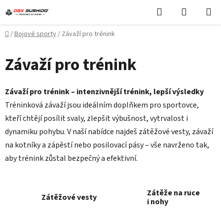
Přejít
Hledat
NÁKUPN
na
KOŠÍK
obsah
Domů
/
Bojové sporty
/
Závaží pro trénink
Závaží pro trénink
Závaží pro trénink – intenzivnější trénink, lepší výsledky
Tréninková závaží jsou ideálním doplňkem pro sportovce,
kteří chtějí posílit svaly, zlepšit výbušnost, vytrvalost i
dynamiku pohybu. V naší nabídce najdeš zátěžové vesty, závaží
na kotníky a zápěstí nebo posilovací pásy – vše navrženo tak,
aby trénink zůstal bezpečný a efektivní.
Zátěže na ruce
Zátěžové vesty
i nohy