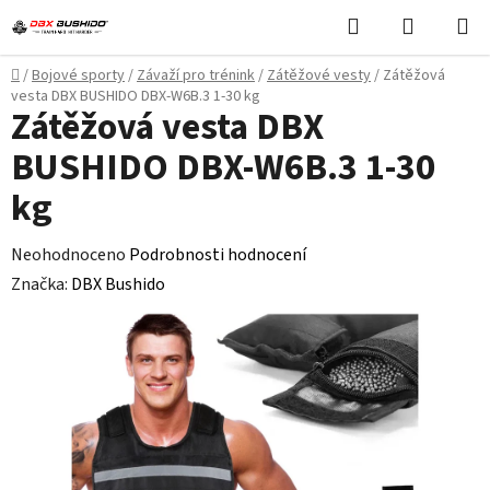
Přejít
Hledat
NÁKUPN
na
KOŠÍK
obsah
Domů
/
Bojové sporty
/
Závaží pro trénink
/
Zátěžové vesty
/
Zátěžová
vesta DBX BUSHIDO DBX-W6B.3 1-30 kg
Zátěžová vesta DBX
BUSHIDO DBX-W6B.3 1-30
kg
Průměrné
Neohodnoceno
Podrobnosti hodnocení
hodnocení
Značka:
DBX Bushido
produktu
je
0,0
z
5
hvězdiček.