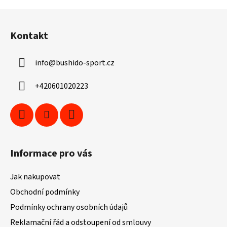
Z
á
Kontakt
p
a
info
@
bushido-sport.cz
t
í
+420601020223
Informace pro vás
Jak nakupovat
Obchodní podmínky
Podmínky ochrany osobních údajů
Reklamační řád a odstoupení od smlouvy