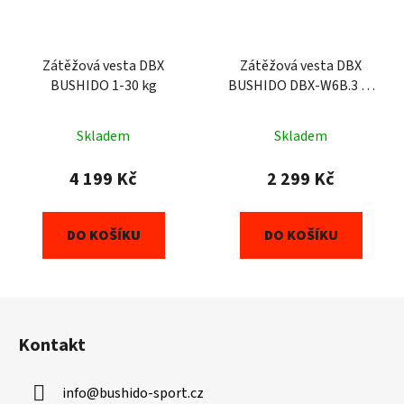
Zátěžová vesta DBX
Zátěžová vesta DBX
BUSHIDO 1-30 kg
BUSHIDO DBX-W6B.3 1-
20 kg
Skladem
Skladem
4 199 Kč
2 299 Kč
DO KOŠÍKU
DO KOŠÍKU
Z
á
Kontakt
p
a
info
@
bushido-sport.cz
t