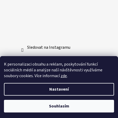
Sledovat na Instagramu
Přijímáme online platby
K personalizaci obsahu a reklam, poskytování funkcí
sociálních médií a analýze naší návštěvnosti využíváme
soubory cookies. Více informací
zde
.
Nastavení
Vytvořil Shoptet
Souhlasím
Copyright 2026
Bushido-sport.cz
. Všechna práva
vyhrazena.
Upravit nastavení cookies