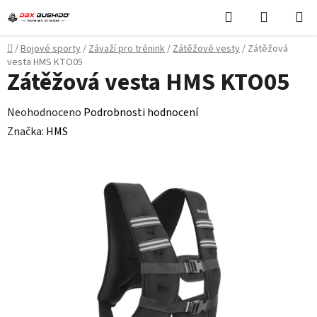
Přejít
Hledat
NÁKUPN
na
KOŠÍK
obsah
Domů
/
Bojové sporty
/
Závaží pro trénink
/
Zátěžové vesty
/
Zátěžová
vesta HMS KTO05
Zátěžová vesta HMS KTO05
Průměrné
Neohodnoceno
Podrobnosti hodnocení
hodnocení
Značka:
HMS
produktu
je
0,0
z
5
hvězdiček.