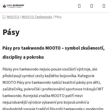
Přejít
Hledat
NÁKUPN
na
KOŠÍK
obsah
Domů
/
MOOTO
/
MOOTO Taekwondo
/
Pásy
Pásy
Pásy pro taekwondo MOOTO – symbol zkušeností,
disciplíny a pokroku
Pásky pro taekwondo nejsou pouze součástí výstroje, ale
představují symbol cesty každého bojovníka. Kategorie
MOOTO Pásy pro taekwondo nabízí kvalitní pásky pro děti,
začátečníky, pokročilé i profesionální sportovce trénující WT
taekwondo. Korejská značka MOOTO patří mezi
nejuznávanější výrobce vybavení pro bojová umění a
dlouhodobě spojuje tradiční filozofii taekwonda s moderním