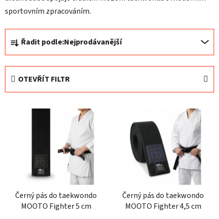
sportovním zpracováním.
Ř
Řadit podle:
Nejprodávanější
a
z
e
OTEVŘÍT FILTR
n
í
V
p
ý
r
p
o
i
d
s
u
p
k
r
t
o
Černý pás do taekwondo
Černý pás do taekwondo
ů
MOOTO Fighter 5 cm
MOOTO Fighter 4,5 cm
d