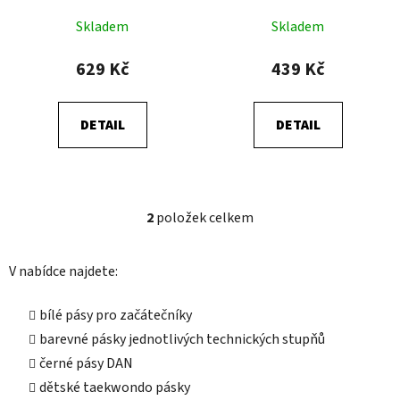
u
k
Skladem
Skladem
t
629 Kč
439 Kč
ů
DETAIL
DETAIL
2
položek celkem
O
v
l
V nabídce najdete:
á
d
bílé pásy pro začátečníky
a
barevné pásky jednotlivých technických stupňů
c
í
černé pásy DAN
p
dětské taekwondo pásky