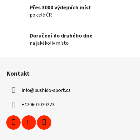
Přes 3000 výdejních míst
po celé ČR
Doručení do druhého dne
na jakékoliv místo
Z
á
Kontakt
p
a
info
@
bushido-sport.cz
t
í
+420601020223