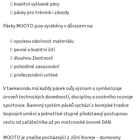
r
kvalitní vyšívané pásy
v
pásky pro trénink i závody
k
y
Pásky MOOTO jsou vyráběny s důrazem na:
v
ý
vysokou odolnost materiálu
p
i
pevné a kvalitní šití
s
dlouhou životnost
u
pohodlné zavazování
profesionální vzhled
V taekwondu má každý pásek svůj význam a symbolizuje
úroveň technických dovedností, disciplíny a osobního rozvoje
sportovce. Barevný systém pásků vychází z korejské tradice
bojových umění a jednotlivé stupně představují postupnou
cestu od začátečníka až po mistrovské úrovně DAN.
MOOTO je značka pocházející z Jižní Koreje – domoviny