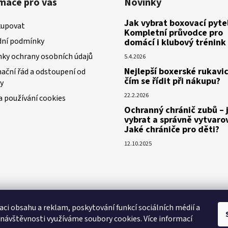
mace pro vás
Novinky
Jak vybrat boxovací pytel
kupovat
Kompletní průvodce pro
ní podmínky
domácí i klubový trénink
ky ochrany osobních údajů
5.4.2026
Nejlepší boxerské rukavic
ační řád a odstoupení od
čím se řídit při nákupu?
y
22.2.2026
a používání cookies
Ochranný chránič zubů – 
vybrat a správně vytvaro
Jaké chrániče pro děti?
12.10.2025
aci obsahu a reklam, poskytování funkcí sociálních médií a
 návštěvnosti využíváme soubory cookies. Více informací