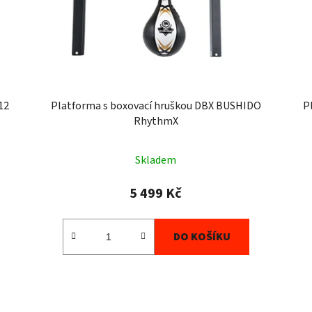
12
Platforma s boxovací hruškou DBX BUSHIDO
P
RhythmX
Skladem
5 499 Kč
DO KOŠÍKU
O
v