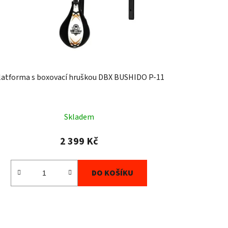
t
ů
latforma s boxovací hruškou DBX BUSHIDO P-11
Skladem
2 399 Kč
DO KOŠÍKU