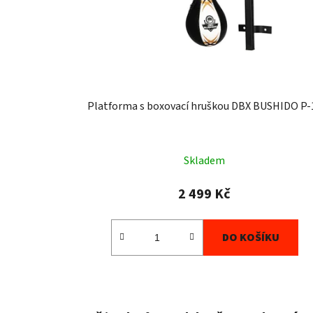
r
o
d
u
k
t
Platforma s boxovací hruškou DBX BUSHIDO P-
ů
Skladem
2 499 Kč
DO KOŠÍKU