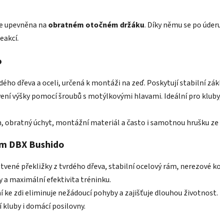
l
á
 je upevněna na
obratném otočném držáku
. Díky němu se po úder
d
eakcí.
a
c
o
í
p
r
ého dřeva a oceli, určená k montáži na zeď. Poskytují stabilní zák
v
ní výšky pomocí šroubů s motýlkovými hlavami. Ideální pro kluby, 
k
y
m, obratný úchyt, montážní materiál a často i samotnou hrušku ze 
v
ý
rem DBX Bushido
p
i
rstvené překližky z tvrdého dřeva, stabilní ocelový rám, nerezové
s
u
 a maximální efektivita tréninku.
 ke zdi eliminuje nežádoucí pohyby a zajišťuje dlouhou životnost.
 kluby i domácí posilovny.