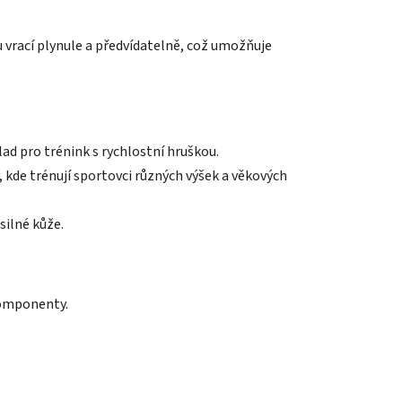
u vrací plynule a předvídatelně, což umožňuje
lad pro trénink s rychlostní hruškou.
kde trénují sportovci různých výšek a věkových
silné kůže.
 komponenty.