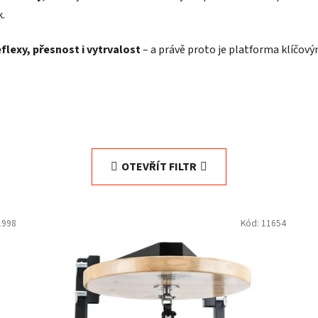
k.
eflexy, přesnost i vytrvalost
– a právě proto je platforma klíčo
OTEVŘÍT FILTR
1998
Kód:
11654