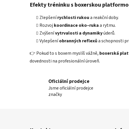
Efekty tréninku s boxerskou platform
Zlepšení
rychlosti rukou
a reakční doby.
Rozvoj
koordinace oko–ruka
a rytmu.
Zvýšení
vytrvalosti a dynamiky
úderů.
Vylepšení
obranných reflexů
a schopnosti pr
👉 Pokud to s boxem myslíš vážně,
boxerská pla
dovednosti na profesionální úroveň.
Oficiální prodejce
Jsme oficiální prodejce
značky
Z
á