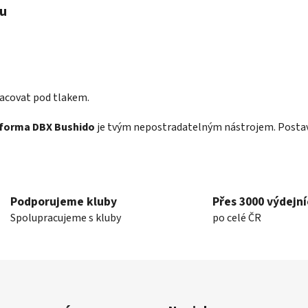
ou
acovat pod tlakem.
tforma DBX Bushido
je tvým nepostradatelným nástrojem. Postav 
Podporujeme kluby
Přes 3000 výdejní
Spolupracujeme s kluby
po celé ČR