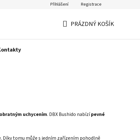
Přihlášení
Registrace
Politika používání cookies
PRÁZDNÝ KOŠÍK
NÁKUPNÍ
KOŠÍK
Kontakty
 obratným uchycením
. DBX Bushido nabízí
pevné
ce. Díky tomu může s jedním zařízením pohodlně