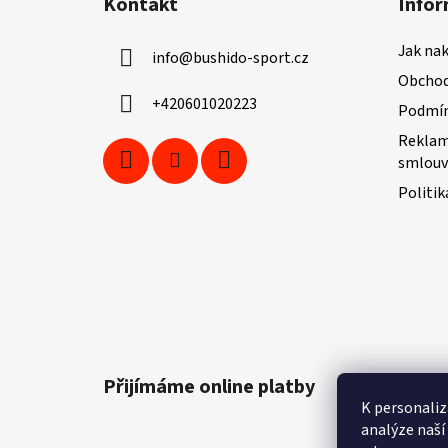
Kontakt
Infor
p
a
Jak na
info
@
bushido-sport.cz
t
Obchod
í
+420601020223
Podmín
Reklam
smlouv
Politik
Přijímáme online platby
K personaliz
analýze naší