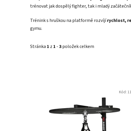
trénovat jak dospělý fighter, tak i mladý začáteční
Trénink s hruškou na platformě rozvíjí
rychlost, r
gymu.
Stránka
1
z
1
-
3
položek celkem
V
ý
Kód:
1
p
i
s
p