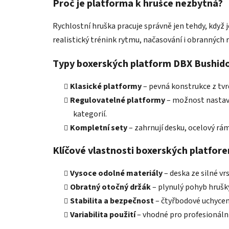
Proč je platforma k hrušce nezbytná?
Rychlostní hruška pracuje správně jen tehdy, když
realistický trénink rytmu, načasování i obranných r
Typy boxerských platform DBX Bushid
Klasické platformy
– pevná konstrukce z tvrd
Regulovatelné platformy
– možnost nastave
kategorií.
Kompletní sety
– zahrnují desku, ocelový rá
Klíčové vlastnosti boxerských platfo
Vysoce odolné materiály
– deska ze silné v
Obratný otočný držák
– plynulý pohyb hrušky
Stabilita a bezpečnost
– čtyřbodové uchycení
Variabilita použití
– vhodné pro profesionální