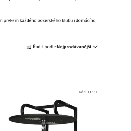
vým prvkem každého boxerského klubu i domácího
Ř
Řadit podle:
Nejprodávanější
a
z
e
n
í
p
Kód:
11651
r
o
d
u
k