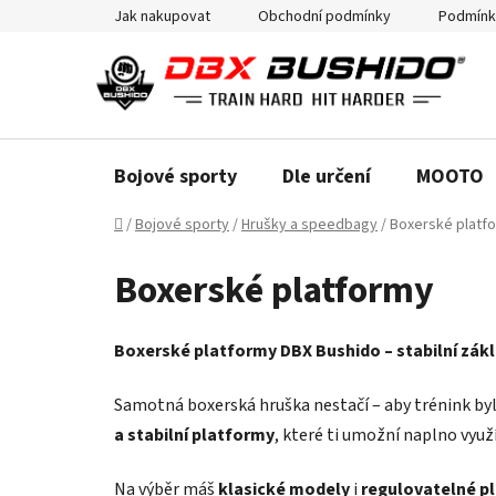
Přejít
Jak nakupovat
Obchodní podmínky
Podmínk
na
obsah
Bojové sporty
Dle určení
MOOTO
Domů
/
Bojové sporty
/
Hrušky a speedbagy
/
Boxerské platf
Boxerské platformy
Boxerské platformy DBX Bushido – stabilní zákla
Samotná boxerská hruška nestačí – aby trénink byl 
a stabilní platformy
, které ti umožní naplno využ
Na výběr máš
klasické modely
i
regulovatelné p