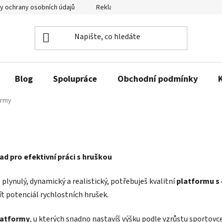
y ochrany osobních údajů
Reklamační řád a odstoupení od smlouvy
Blog
Spolupráce
Obchodní podmínky
ormy
d pro efektivní práci s hruškou
plynulý, dynamický a realistický, potřebuješ kvalitní
platformu s
ít potenciál rychlostních hrušek.
latformy
, u kterých snadno nastavíš výšku podle vzrůstu sportov