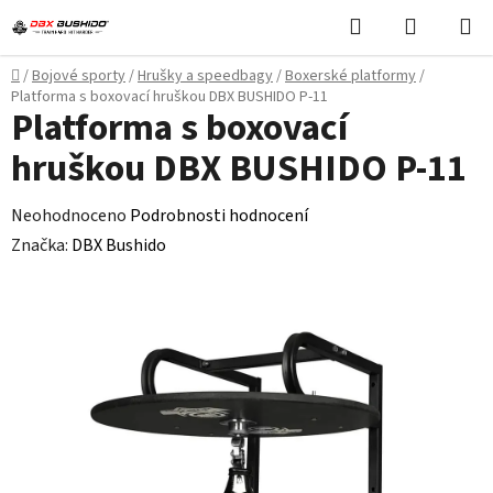
Přejít
Hledat
NÁKUPN
na
KOŠÍK
obsah
Domů
/
Bojové sporty
/
Hrušky a speedbagy
/
Boxerské platformy
/
Platforma s boxovací hruškou DBX BUSHIDO P-11
Platforma s boxovací
hruškou DBX BUSHIDO P-11
Průměrné
Neohodnoceno
Podrobnosti hodnocení
hodnocení
Značka:
DBX Bushido
produktu
je
0,0
z
5
hvězdiček.