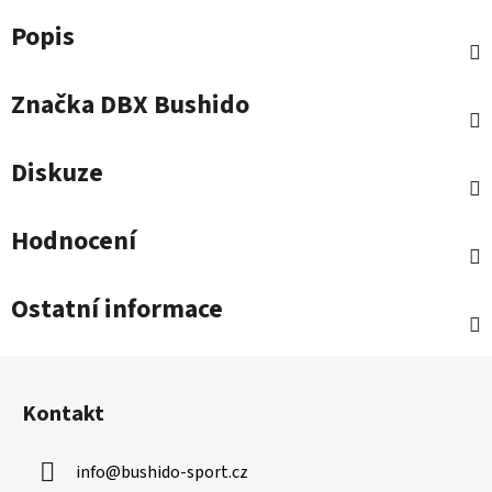
Popis
Značka
DBX Bushido
Diskuze
Hodnocení
Ostatní informace
Z
á
Kontakt
p
a
info
@
bushido-sport.cz
t