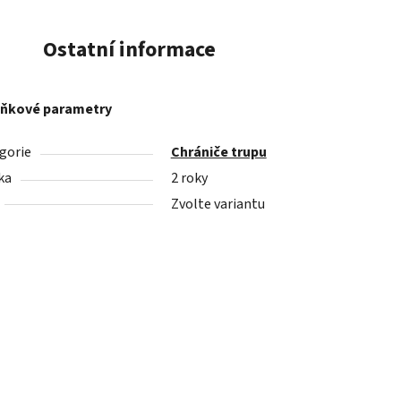
Ostatní informace
ňkové parametry
gorie
Chrániče trupu
ka
2 roky
Zvolte variantu