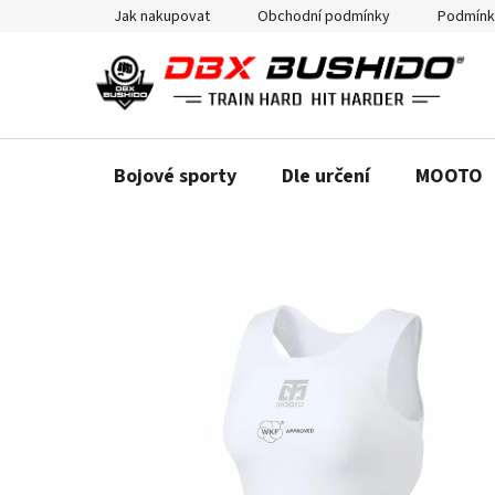
Přejít
Jak nakupovat
Obchodní podmínky
Podmínk
na
obsah
Bojové sporty
Dle určení
MOOTO