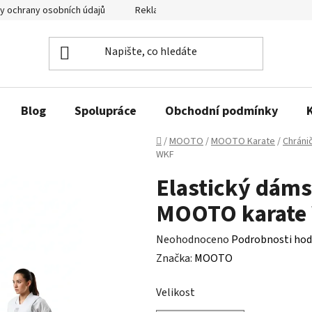
y ochrany osobních údajů
Reklamační řád a odstoupení od smlouvy
Blog
Spolupráce
Obchodní podmínky
Domů
/
MOOTO
/
MOOTO Karate
/
Chráni
WKF
Elastický dáms
MOOTO karate
Průměrné
Neohodnoceno
Podrobnosti hod
hodnocení
Značka:
MOOTO
produktu
Velikost
je