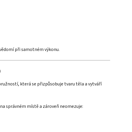
bevědomí při samotném výkonu.
m
pružností, která se přizpůsobuje tvaru těla a vytváří
y na správném místě a zároveň neomezuje: