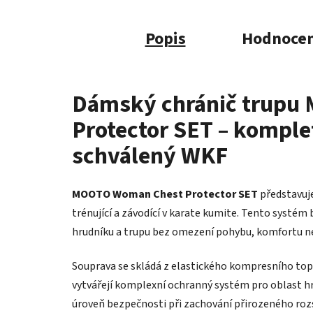
Popis
Hodnocen
Dámský chránič trup
Protector SET – komple
schválený WKF
MOOTO Woman Chest Protector SET
představuj
trénující a závodící v karate kumite. Tento systé
hrudníku a trupu bez omezení pohybu, komfortu n
Souprava se skládá z elastického kompresního top
vytvářejí komplexní ochranný systém pro oblast h
úroveň bezpečnosti při zachování přirozeného rozs