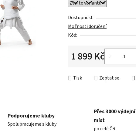
0,0
z
5
Dostupnost
hvězdiček.
Možnosti doručení
Kód:
1 899 Kč
Měrná cena:
Tisk
Zeptat se
Přes 3000 výdejn
Podporujeme kluby
míst
Spolupracujeme s kluby
po celé ČR