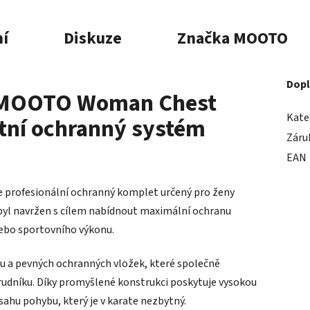
í
Diskuze
Značka
MOOTO
Dopl
u MOOTO Woman Chest
Kate
tní ochranný systém
Záru
EAN
e profesionální ochranný komplet určený pro ženy
m byl navržen s cílem nabídnout maximální ochranu
ebo sportovního výkonu.
u a pevných ochranných vložek, které společně
rudníku. Díky promyšlené konstrukci poskytuje vysokou
ahu pohybu, který je v karate nezbytný.