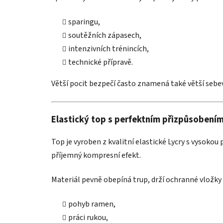
sparingu,
soutěžních zápasech,
intenzivních trénincích,
technické přípravě.
Větší pocit bezpečí často znamená také větší se
Elastický top s perfektním přizpůsobení
Top je vyroben z kvalitní elastické Lycry s vysokou 
příjemný kompresní efekt.
Materiál pevně obepíná trup, drží ochranné vložk
pohyb ramen,
práci rukou,