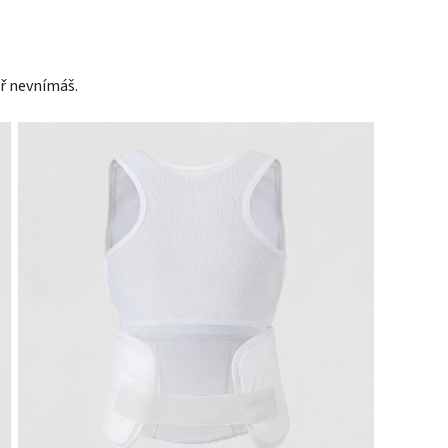
ř nevnímáš.