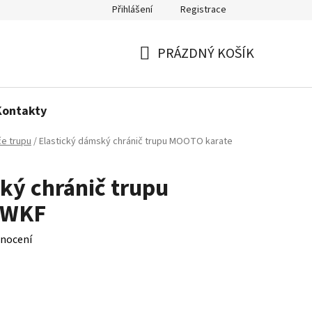
Přihlášení
Registrace
Politika používání cookies
PRÁZDNÝ KOŠÍK
NÁKUPNÍ
KOŠÍK
Kontakty
če trupu
/
Elastický dámský chránič trupu MOOTO karate
ký chránič trupu
 WKF
nocení