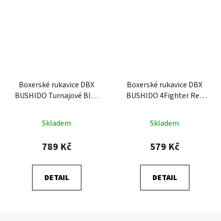
Boxerské rukavice DBX
Boxerské rukavice DBX
BUSHIDO Turnajové Blue
BUSHIDO 4Fighter Red
(ARB-407-Blue)
(ARB-407v3)
Skladem
Skladem
789 Kč
579 Kč
DETAIL
DETAIL
Z