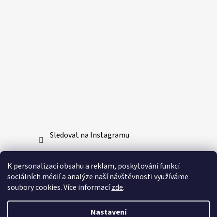
Sledovat na Instagramu
Přijímáme online platby
K personalizaci obsahu a reklam, poskytování funkcí
sociálních médií a analýze naší návštěvnosti využíváme
soubory cookies. Více informací
zde
.
Nastavení