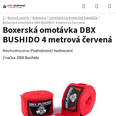
Přejít
Hledat
NÁKUPN
na
KOŠÍK
obsah
Domů
/
Bojové sporty
/
Rukavice
/
Omotávky a boxerské bandáže
/
Boxerská omotávka DBX BUSHIDO 4 metrová červená
Boxerská omotávka DBX
BUSHIDO 4 metrová červená
Průměrné
Neohodnoceno
Podrobnosti hodnocení
hodnocení
Značka:
DBX Bushido
produktu
je
0,0
z
5
hvězdiček.