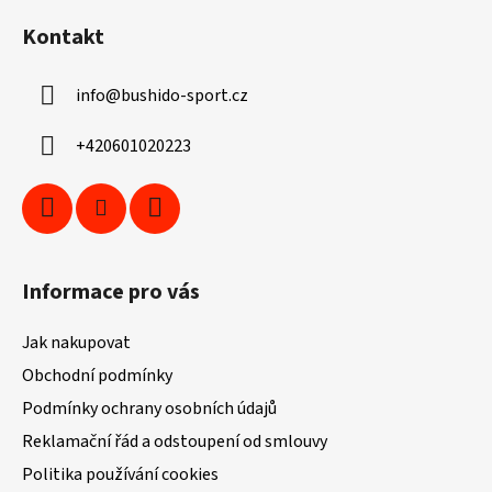
á
Kontakt
p
a
info
@
bushido-sport.cz
t
í
+420601020223
Informace pro vás
Jak nakupovat
Obchodní podmínky
Podmínky ochrany osobních údajů
Reklamační řád a odstoupení od smlouvy
Politika používání cookies