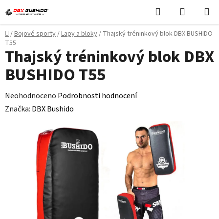
Přejít
Hledat
NÁKUPN
na
KOŠÍK
obsah
Domů
/
Bojové sporty
/
Lapy a bloky
/
Thajský tréninkový blok DBX BUSHIDO
T55
Thajský tréninkový blok DBX
BUSHIDO T55
Průměrné
Neohodnoceno
Podrobnosti hodnocení
hodnocení
Značka:
DBX Bushido
produktu
je
0,0
z
5
hvězdiček.