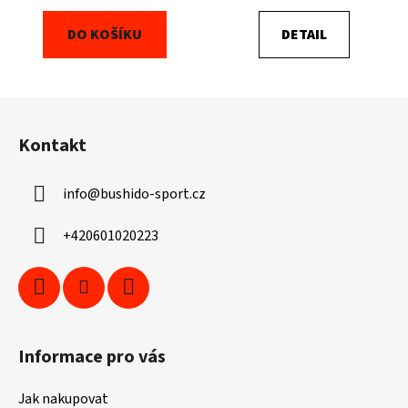
DO KOŠÍKU
DETAIL
Z
á
Kontakt
p
a
info
@
bushido-sport.cz
t
í
+420601020223
Informace pro vás
Jak nakupovat