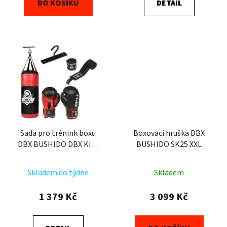
DO KOŠÍKU
DETAIL
Sada pro trénink boxu
Boxovací hruška DBX
DBX BUSHIDO DBX Kids
BUSHIDO SK25 XXL
60
Skladem do týdne
Skladem
1 379 Kč
3 099 Kč