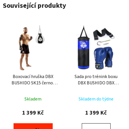
Související produkty
Boxovací hruška DBX
Sada pro trénink boxu
BUSHIDO SK15 černo-
DBX BUSHIDO DBX
bílá 15 kg
Kids60.2 modrá
Skladem
Skladem do týdne
1 399 Kč
1 399 Kč