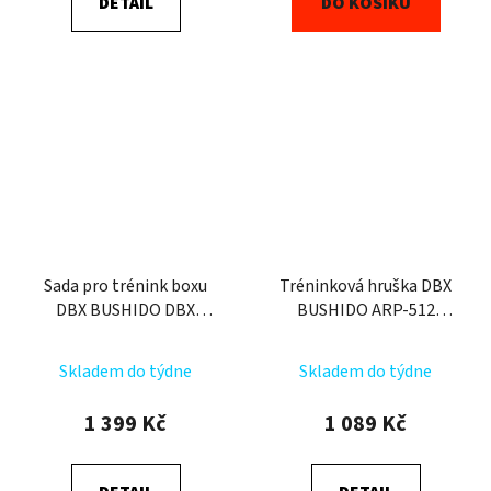
DETAIL
DO KOŠÍKU
Sada pro trénink boxu
Tréninková hruška DBX
DBX BUSHIDO DBX
BUSHIDO ARP-512
Kids60.2 červená
prázdná
Průměrné
Skladem do týdne
Skladem do týdne
hodnocení
produktu
1 399 Kč
1 089 Kč
je
5,0