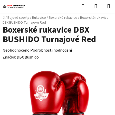
Přejít
Hledat
NÁKUPN
na
KOŠÍK
obsah
Domů
/
Bojové sporty
/
Rukavice
/
Boxerské rukavice
/
Boxerské rukavice
DBX BUSHIDO Turnajové Red
Boxerské rukavice DBX
BUSHIDO Turnajové Red
Průměrné
Neohodnoceno
Podrobnosti hodnocení
hodnocení
Značka:
DBX Bushido
produktu
je
0,0
z
5
hvězdiček.