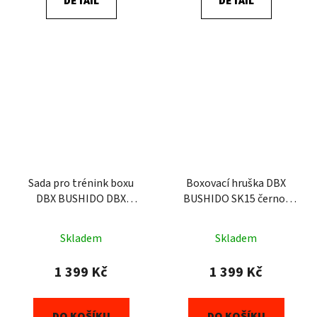
DETAIL
DETAIL
z
5
hvězdiček.
Sada pro trénink boxu
Boxovací hruška DBX
DBX BUSHIDO DBX
BUSHIDO SK15 černo-
Kids60.3 červená
červená 15 kg
Skladem
Skladem
1 399 Kč
1 399 Kč
DO KOŠÍKU
DO KOŠÍKU