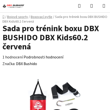
Přejít
Hledat
NÁKUPN
na
KOŠÍK
obsah
Domů
/
Bojové sporty
/
Boxovací pytle
/
Sada pro trénink boxu DBX BUSHIDO
DBX Kids60.2 červená
Sada pro trénink boxu DBX
BUSHIDO DBX Kids60.2
červená
Průměrné
1 hodnocení
Podrobnosti hodnocení
hodnocení
Značka:
DBX Bushido
produktu
je
5,0
z
5
hvězdiček.