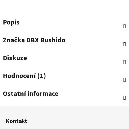
Popis
Značka
DBX Bushido
Diskuze
Hodnocení (1)
Ostatní informace
Z
á
Kontakt
p