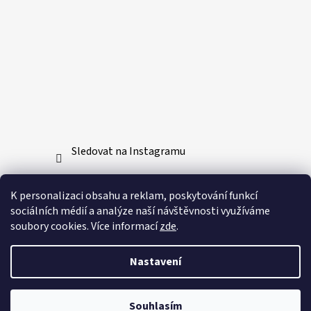
Sledovat na Instagramu
Přijímáme online platby
K personalizaci obsahu a reklam, poskytování funkcí
sociálních médií a analýze naší návštěvnosti využíváme
soubory cookies. Více informací
zde
.
Nastavení
Vytvořil Shoptet
Souhlasím
Copyright 2026
Bushido-sport.cz
. Všechna práva