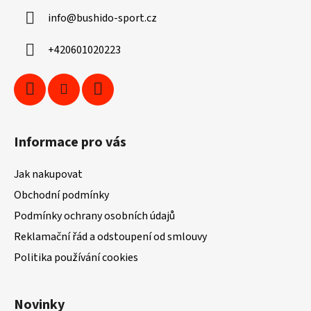
a
info
@
bushido-sport.cz
t
í
+420601020223
Informace pro vás
Jak nakupovat
Obchodní podmínky
Podmínky ochrany osobních údajů
Reklamační řád a odstoupení od smlouvy
Politika používání cookies
Novinky