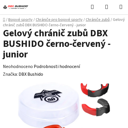
Přejít
Hledat
NÁKUPN
na
KOŠÍK
obsah
Domů
/
Bojové sporty
/
Chrániče pro bojové sporty
/
Chrániče zubů
/
Gelový
chránič zubů DBX BUSHIDO černo-červený - junior
Gelový chránič zubů DBX
BUSHIDO černo-červený -
junior
Průměrné
Neohodnoceno
Podrobnosti hodnocení
hodnocení
Značka:
DBX Bushido
produktu
je
0,0
z
5
hvězdiček.