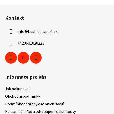
Z
á
Kontakt
p
a
info
@
bushido-sport.cz
t
í
+420601020223
Informace pro vás
Jak nakupovat
Obchodní podmínky
Podmínky ochrany osobních údajů
Reklamační řád a odstoupení od smlouvy