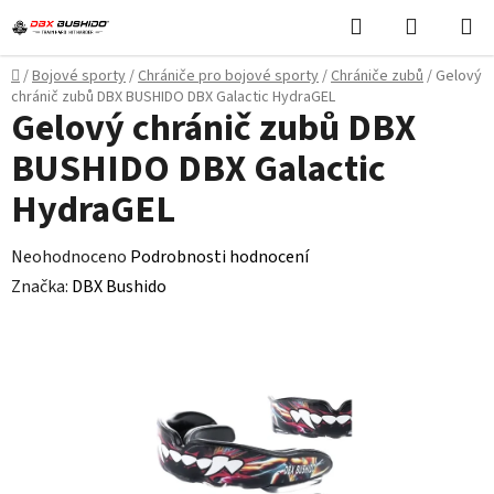
Přejít
Hledat
NÁKUPN
na
KOŠÍK
obsah
Domů
/
Bojové sporty
/
Chrániče pro bojové sporty
/
Chrániče zubů
/
Gelový
chránič zubů DBX BUSHIDO DBX Galactic HydraGEL
Gelový chránič zubů DBX
BUSHIDO DBX Galactic
HydraGEL
Průměrné
Neohodnoceno
Podrobnosti hodnocení
hodnocení
Značka:
DBX Bushido
produktu
je
0,0
z
5
hvězdiček.