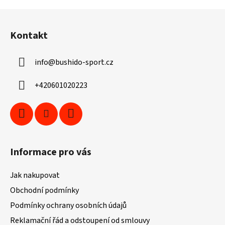
Z
á
Kontakt
p
a
info
@
bushido-sport.cz
t
í
+420601020223
Informace pro vás
Jak nakupovat
Obchodní podmínky
Podmínky ochrany osobních údajů
Reklamační řád a odstoupení od smlouvy