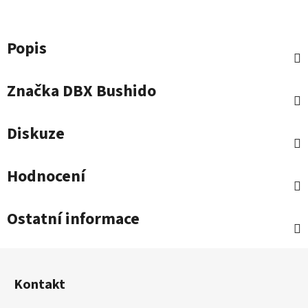
Popis
Značka
DBX Bushido
Diskuze
Hodnocení
Ostatní informace
Z
á
Kontakt
p