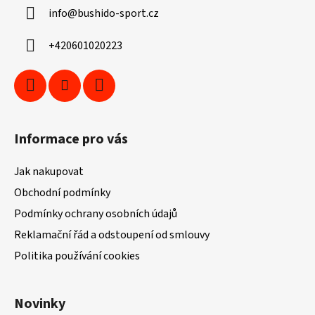
a
info
@
bushido-sport.cz
t
í
+420601020223
Informace pro vás
Jak nakupovat
Obchodní podmínky
Podmínky ochrany osobních údajů
Reklamační řád a odstoupení od smlouvy
Politika používání cookies
Novinky