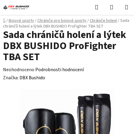
Přejít
Hledat
NÁKUPN
na
KOŠÍK
obsah
Domů
/
Bojové sporty
/
Chrániče pro bojové sporty
/
Chrániče holení
/
Sada
chráničů holení a lýtek DBX BUSHIDO ProFighter TBA SET
Sada chráničů holení a lýtek
DBX BUSHIDO ProFighter
TBA SET
Průměrné
Neohodnoceno
Podrobnosti hodnocení
hodnocení
Značka:
DBX Bushido
produktu
je
0,0
z
5
hvězdiček.