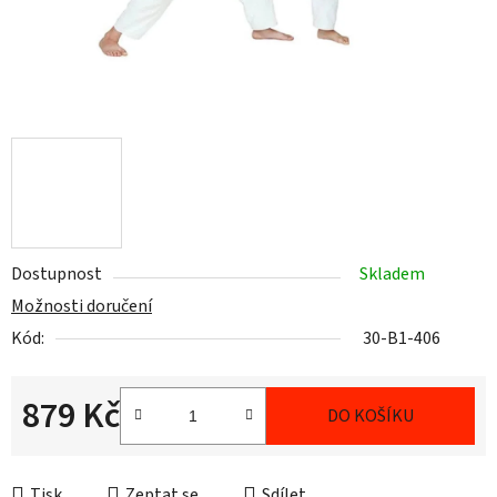
Dostupnost
Skladem
Možnosti doručení
Kód:
30-B1-406
879 Kč
DO KOŠÍKU
Měrná cena:
Tisk
Zeptat se
Sdílet