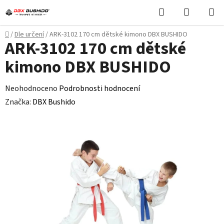
Přejít
Hledat
NÁKUPN
na
KOŠÍK
obsah
Domů
/
Dle určení
/
ARK-3102 170 cm dětské kimono DBX BUSHIDO
ARK-3102 170 cm dětské
kimono DBX BUSHIDO
Průměrné
Neohodnoceno
Podrobnosti hodnocení
hodnocení
Značka:
DBX Bushido
produktu
je
0,0
z
5
hvězdiček.