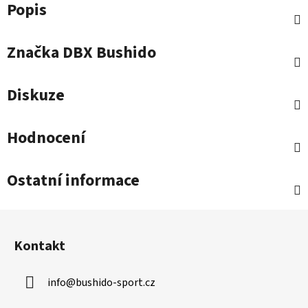
Popis
Značka
DBX Bushido
Diskuze
Hodnocení
Ostatní informace
Z
á
Kontakt
p
a
info
@
bushido-sport.cz
t
í