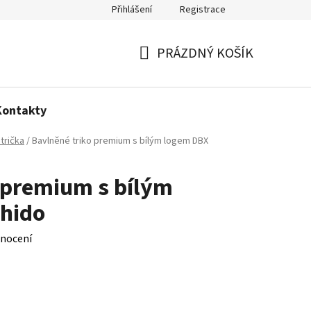
Přihlášení
Registrace
Politika používání cookies
PRÁZDNÝ KOŠÍK
NÁKUPNÍ
KOŠÍK
Kontakty
trička
/
Bavlněné triko premium s bílým logem DBX
 premium s bílým
hido
nocení