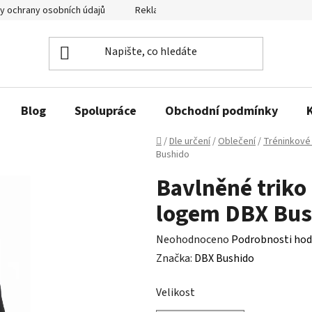
y ochrany osobních údajů
Reklamační řád a odstoupení od smlouvy
Blog
Spolupráce
Obchodní podmínky
Domů
/
Dle určení
/
Oblečení
/
Tréninkové 
Bushido
Bavlněné triko
logem DBX Bus
Průměrné
Neohodnoceno
Podrobnosti hod
hodnocení
Značka:
DBX Bushido
produktu
Velikost
je