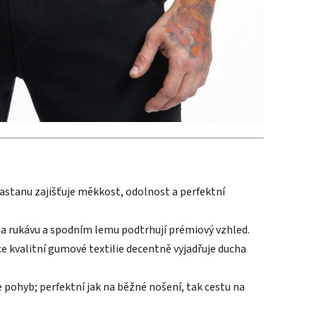
lastanu zajišťuje měkkost, odolnost a perfektní
 na rukávu a spodním lemu podtrhují prémiový vzhled.
e kvalitní gumové textilie decentně vyjadřuje ducha
e pohyb; perfektní jak na běžné nošení, tak cestu na