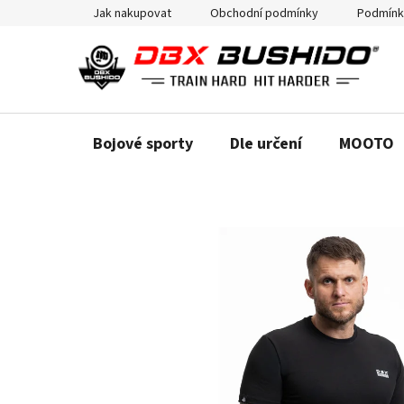
Přejít
Jak nakupovat
Obchodní podmínky
Podmínk
na
obsah
Bojové sporty
Dle určení
MOOTO