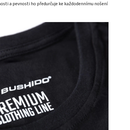
osti a pevnosti ho předurčuje ke každodennímu nošení