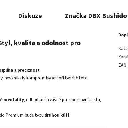
Diskuze
Značka
DBX Bushido
Dopl
tyl, kvalita a odolnost pro
Kate
Záru
EAN
ciplína a preciznost
.
y, nevznikaly kompromisy ani při tvorbě této
é mentality
, odhodlání a vášně pro sportovní cestu,
hido Premium bude tvou
druhou kůží
.