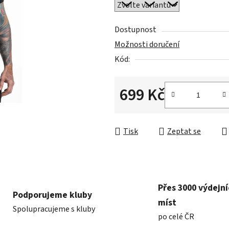
0,0
z
5
Dostupnost
hvězdiček.
Možnosti doručení
Kód:
699 Kč
Měrná cena:
Tisk
Zeptat se
Přes 3000 výdejn
Podporujeme kluby
míst
Spolupracujeme s kluby
po celé ČR