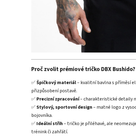
Proč zvolit prémiové tričko DBX Bushido?
✅
Špičkový materiál
– kvalitní bavlna s příměsí e
přizpůsobení postavě.
✅
Precizní zpracování
– charakteristické detaily
✅
Stylový, sportovní design
– matné logo z vysoc
bojovníka.
✅
Ideální střih
– tričko je přiléhavé, ale neomezuj
trénink či zahřátí.