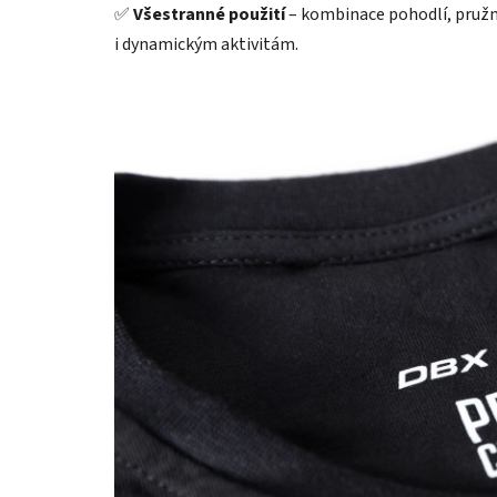
✅
Všestranné použití
– kombinace pohodlí, pružn
i dynamickým aktivitám.