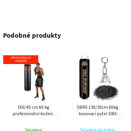
Podobné produkty
PROFESIONÁLNÍ
VYBAVENÍ
160/45 cm 60 kg
SBRX 130/30cm 60kg
profesionální kožený
boxovací pytel DBX
boxovací pytel DBX
BUSHIDO zlatý
BUSHIDO Sovereign
Skladem
Skladem do týdne