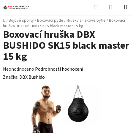
Přejít
Hledat
NÁKUPN
na
KOŠÍK
obsah
Domů
/
Bojové sporty
/
Boxovací pytle
/
Hrušky a hákové pytle
/
Boxovací
hruška DBX BUSHIDO SK15 black master 15 kg
Boxovací hruška DBX
BUSHIDO SK15 black master
15 kg
Průměrné
Neohodnoceno
Podrobnosti hodnocení
hodnocení
Značka:
DBX Bushido
produktu
je
0,0
z
5
hvězdiček.