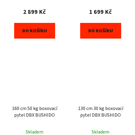
2 899 Kč
1 699 Kč
DO KOŠÍKU
DO KOŠÍKU
160 cm 50 kg boxovací
130 cm 30 kg boxovací
pytel DBX BUSHIDO
pytel DBX BUSHIDO
Průměrné
Skladem
Skladem