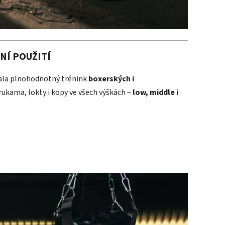
NÍ POUŽITÍ
vala plnohodnotný trénink
boxerských i
 rukama, lokty i kopy ve všech výškách –
low, middle i