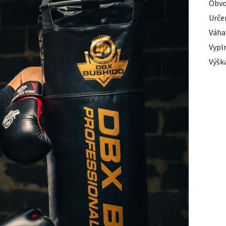
Obv
Urče
Váha
Vypl
Výška