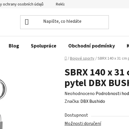
y ochrany osobních údajů
Reklamační řád a odstoupení od smlouvy
Blog
Spolupráce
Obchodní podmínky
Domů
/
Bojové sporty
/
SBRX 140 x 31 cm 
SBRX 140 x 31 
pytel DBX BU
Průměrné
Neohodnoceno
Podrobnosti hod
hodnocení
Značka:
DBX Bushido
produktu
Dostupnost
je
Možnosti doručení
0,0