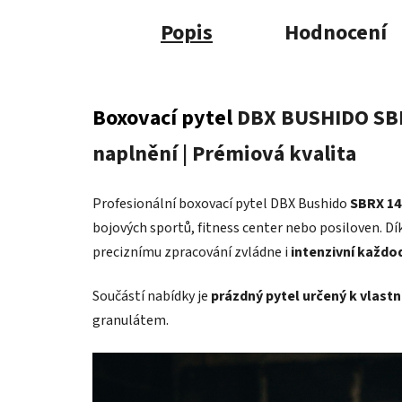
Popis
Hodnocení
Boxovací pytel
DBX BUSHIDO SBR
naplnění | Prémiová kvalita
Profesionální boxovací pytel DBX Bushido
SBRX 14
bojových sportů, fitness center nebo posiloven. D
preciznímu zpracování zvládne i
intenzivní každo
Součástí nabídky je
prázdný pytel určený k vlast
granulátem.