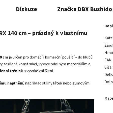
Diskuze
Značka
DBX Bushido
Dopl
X 140 cm – prázdný k vlastnímu
Kate
Záru
Hmo
0 cm
je určen pro domácí i komerční použití – do klubů
EAN
íky zesílené konstrukci, vysoce odolným materiálům a
Cíl t
denní trénink
a vysoké zatížení.
Délk
Doln
nímu naplnění
, například střihy látek nebo gumovým
Mater