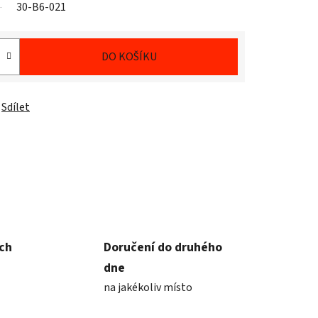
30-B6-021
DO KOŠÍKU
Sdílet
ích
Doručení do druhého
dne
na jakékoliv místo