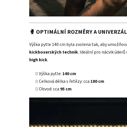
🥊 OPTIMÁLNÍ ROZMĚRY A UNIVERZÁL
Výška pytle 140 cm byla zvolena tak, aby umožňo
kickboxerských technik
. Ideální pro nácvik úderů
high kick
.
Výška pytle:
140 cm
Celková délka s řetězy: cca
180 cm
Obvod: cca
95 cm