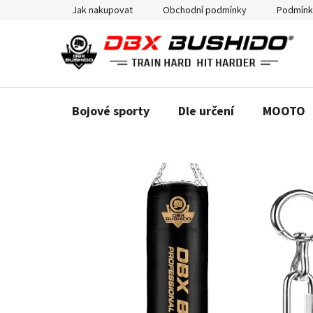
Přejít
Jak nakupovat
Obchodní podmínky
Podmínk
na
obsah
Bojové sporty
Dle určení
MOOTO