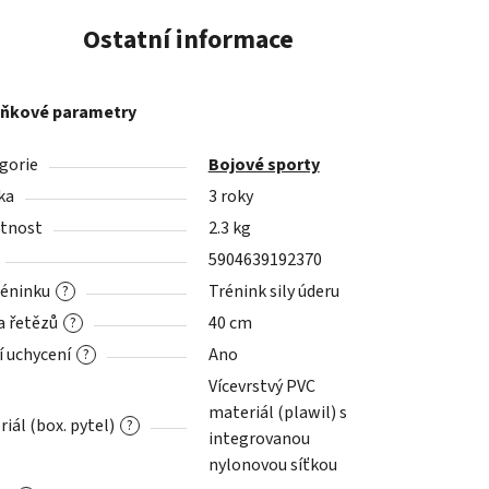
Ostatní informace
ňkové parametry
gorie
Bojové sporty
ka
3 roky
tnost
2.3 kg
5904639192370
réninku
Trénink sily úderu
?
a řetězů
40 cm
?
í uchycení
Ano
?
Vícevrstvý PVC
materiál (plawil) s
iál (box. pytel)
?
integrovanou
nylonovou síťkou