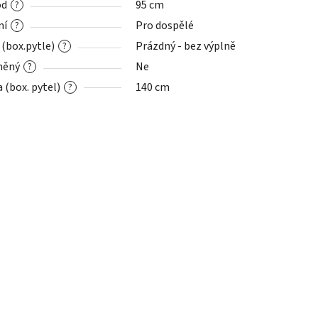
od
95 cm
?
ní
Pro dospělé
?
 (box.pytle)
Prázdný - bez výplně
?
něný
Ne
?
 (box. pytel)
140 cm
?