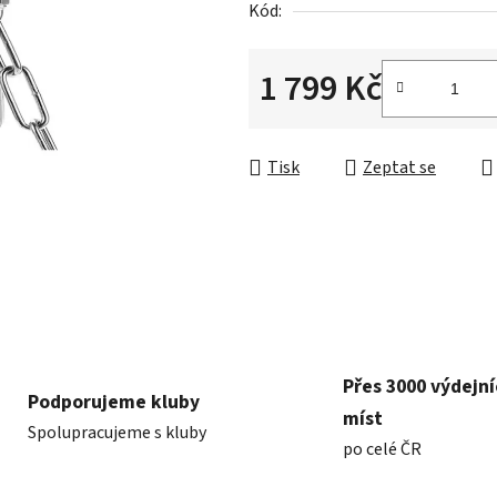
Kód:
z
5
hvězdiček.
1 799 Kč
Měrná cena:
Tisk
Zeptat se
Přes 3000 výdejn
Podporujeme kluby
míst
Spolupracujeme s kluby
po celé ČR