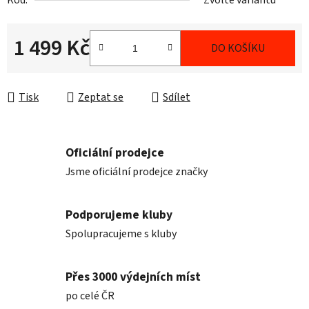
Kód:
Zvolte variantu
1 499 Kč
DO KOŠÍKU
Měrná cena:
Tisk
Zeptat se
Sdílet
Oficiální prodejce
Jsme oficiální prodejce značky
Podporujeme kluby
Spolupracujeme s kluby
Přes 3000 výdejních míst
po celé ČR