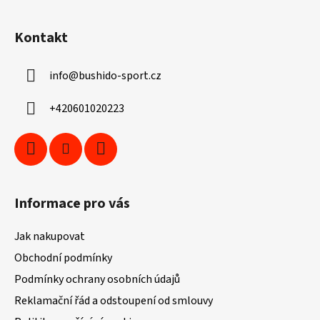
Z
á
Kontakt
p
a
info
@
bushido-sport.cz
t
í
+420601020223
Informace pro vás
Jak nakupovat
Obchodní podmínky
Podmínky ochrany osobních údajů
Reklamační řád a odstoupení od smlouvy