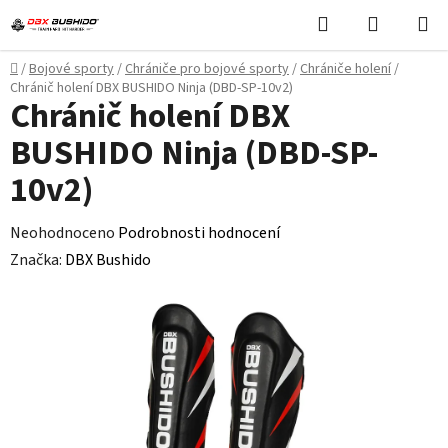
Přejít
Hledat
NÁKUPN
na
KOŠÍK
obsah
Domů
/
Bojové sporty
/
Chrániče pro bojové sporty
/
Chrániče holení
/
Chránič holení DBX BUSHIDO Ninja (DBD-SP-10v2)
Chránič holení DBX
BUSHIDO Ninja (DBD-SP-
10v2)
Průměrné
Neohodnoceno
Podrobnosti hodnocení
hodnocení
Značka:
DBX Bushido
produktu
je
0,0
z
5
hvězdiček.