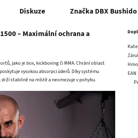
Diskuze
Značka
DBX Bushido
1500 – Maximální ochrana a
Dopl
Kate
Záru
ortů, jako je box, kickboxing či MMA. Chrání oblast
Hmo
a poskytuje vysokou absorpci úderů. Díky systému
EAN
 drží stabilně na místě a neomezuje v pohybu.
P