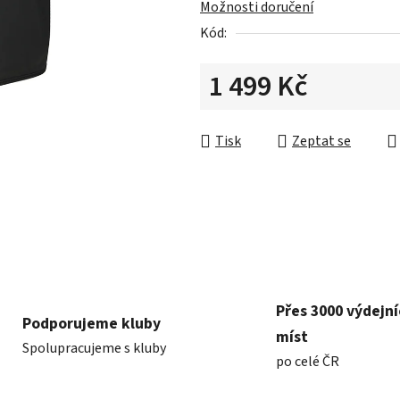
Možnosti doručení
z
Kód:
5
hvězdiček.
1 499 Kč
Měrná cena:
Tisk
Zeptat se
Přes 3000 výdejn
Podporujeme kluby
míst
Spolupracujeme s kluby
po celé ČR