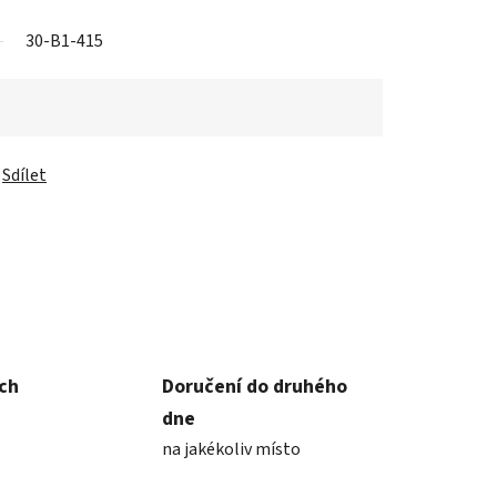
30-B1-415
Sdílet
ích
Doručení do druhého
dne
na jakékoliv místo