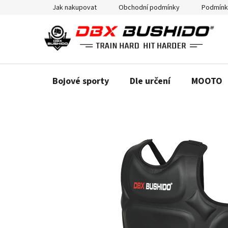
Přejít
Jak nakupovat
Obchodní podmínky
Podmínk
na
obsah
Bojové sporty
Dle určení
MOOTO