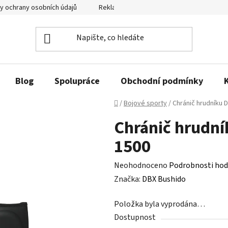
y ochrany osobních údajů
Reklamační řád a odstoupení od smlouvy
Blog
Spolupráce
Obchodní podmínky
Domů
/
Bojové sporty
/
Chránič hrudníku
Chránič hrudn
1500
Průměrné
Neohodnoceno
Podrobnosti hod
hodnocení
Značka:
DBX Bushido
produktu
Položka byla vyprodána…
je
Dostupnost
0,0