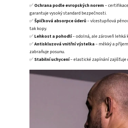
✅
Ochrana podle evropských norem
– certifika
garantuje vysoký standard bezpečnosti.
✅
Špičková absorpce úderů
– vícestupňová pěnov
tak kopy.
✅
Lehkost a pohodlí
– odolná, ale zároveň lehká
✅
Antiskluzová vnitřní výstelka
– měkký a příjem
zabraňuje posunu.
✅
Stabilní uchycení
– elastické zapínání zajišťuje