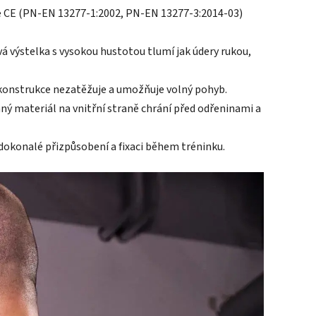
ce CE (PN-EN 13277-1:2002, PN-EN 13277-3:2014-03)
á výstelka s vysokou hustotou tlumí jak údery rukou,
 konstrukce nezatěžuje a umožňuje volný pohyb.
ný materiál na vnitřní straně chrání před odřeninami a
 dokonalé přizpůsobení a fixaci během tréninku.