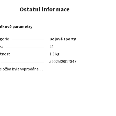
Ostatní informace
ňkové parametry
gorie
Bojové sporty
ka
24
tnost
1.3 kg
5902539017847
oložka byla vyprodána…