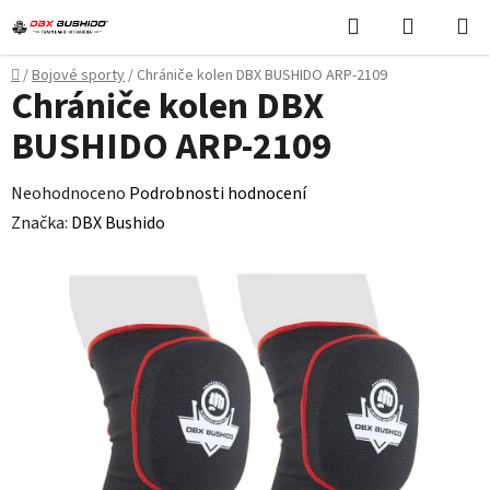
Přejít
Hledat
NÁKUPN
na
KOŠÍK
obsah
Domů
/
Bojové sporty
/
Chrániče kolen DBX BUSHIDO ARP-2109
Chrániče kolen DBX
BUSHIDO ARP-2109
Průměrné
Neohodnoceno
Podrobnosti hodnocení
hodnocení
Značka:
DBX Bushido
produktu
je
0,0
z
5
hvězdiček.