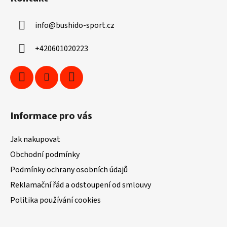
p
a
info
@
bushido-sport.cz
t
í
+420601020223
Informace pro vás
Jak nakupovat
Obchodní podmínky
Podmínky ochrany osobních údajů
Reklamační řád a odstoupení od smlouvy
Politika používání cookies