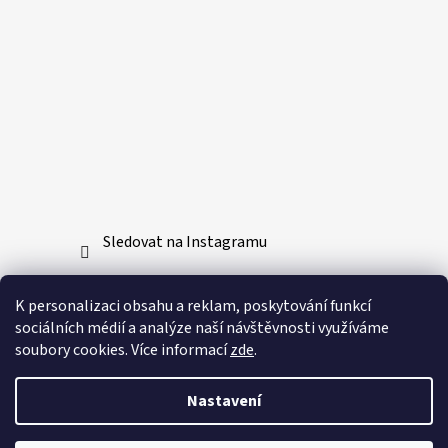
Sledovat na Instagramu
Přijímáme online platby
K personalizaci obsahu a reklam, poskytování funkcí
sociálních médií a analýze naší návštěvnosti využíváme
soubory cookies. Více informací
zde
.
Nastavení