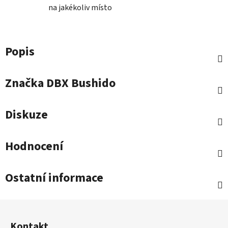
na jakékoliv místo
Popis
Značka
DBX Bushido
Diskuze
Hodnocení
Ostatní informace
Z
á
Kontakt