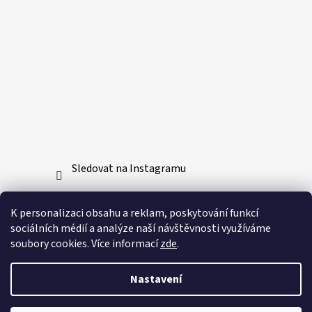
Sledovat na Instagramu
Přijímáme online platby
K personalizaci obsahu a reklam, poskytování funkcí
sociálních médií a analýze naší návštěvnosti využíváme
soubory cookies. Více informací
zde
.
Nastavení