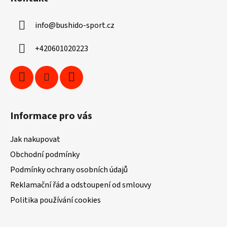
p
a
info
@
bushido-sport.cz
t
í
+420601020223
Informace pro vás
Jak nakupovat
Obchodní podmínky
Podmínky ochrany osobních údajů
Reklamační řád a odstoupení od smlouvy
Politika používání cookies