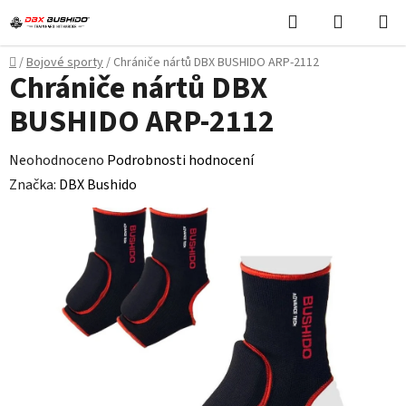
Přejít
Hledat
NÁKUPN
na
KOŠÍK
obsah
Domů
/
Bojové sporty
/
Chrániče nártů DBX BUSHIDO ARP-2112
Chrániče nártů DBX
BUSHIDO ARP-2112
Průměrné
Neohodnoceno
Podrobnosti hodnocení
hodnocení
Značka:
DBX Bushido
produktu
je
0,0
z
5
hvězdiček.