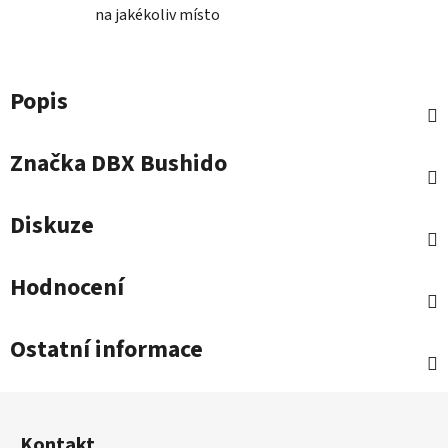
na jakékoliv místo
Popis
Značka
DBX Bushido
Diskuze
Hodnocení
Ostatní informace
Z
á
Kontakt