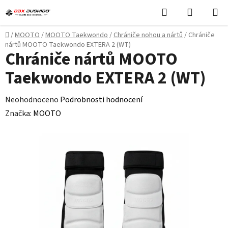
Přejít
Hledat
NÁKUPN
na
KOŠÍK
obsah
Domů
/
MOOTO
/
MOOTO Taekwondo
/
Chrániče nohou a nártů
/
Chrániče
nártů MOOTO Taekwondo EXTERA 2 (WT)
Chrániče nártů MOOTO
Taekwondo EXTERA 2 (WT)
Průměrné
Neohodnoceno
Podrobnosti hodnocení
hodnocení
Značka:
MOOTO
produktu
je
0,0
z
5
hvězdiček.