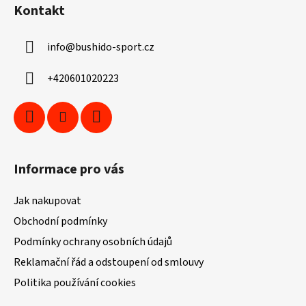
á
Kontakt
p
a
info
@
bushido-sport.cz
t
í
+420601020223
Informace pro vás
Jak nakupovat
Obchodní podmínky
Podmínky ochrany osobních údajů
Reklamační řád a odstoupení od smlouvy
Politika používání cookies