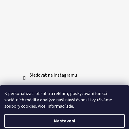
Sledovat na Instagramu
Přijímáme online platby
K personalizaci obsahu a reklam, poskytování funkcí
sociálních médií a analýze naší návštěvnosti využíváme
soubory cookies. Více informací
zde
.
Nastavení