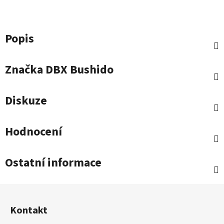
Popis
Značka
DBX Bushido
Diskuze
Hodnocení
Ostatní informace
Z
á
Kontakt
p