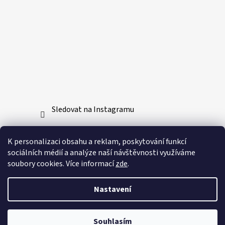
Sledovat na Instagramu
Přijímáme online platby
K personalizaci obsahu a reklam, poskytování funkcí
sociálních médií a analýze naší návštěvnosti využíváme
soubory cookies. Více informací
zde
.
Nastavení
Vytvořil Shoptet
Souhlasím
Copyright 2026
Bushido-sport.cz
. Všechna práva