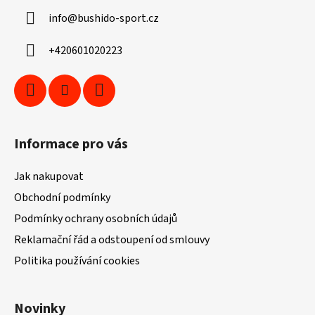
a
info
@
bushido-sport.cz
t
í
+420601020223
Informace pro vás
Jak nakupovat
Obchodní podmínky
Podmínky ochrany osobních údajů
Reklamační řád a odstoupení od smlouvy
Politika používání cookies
Novinky