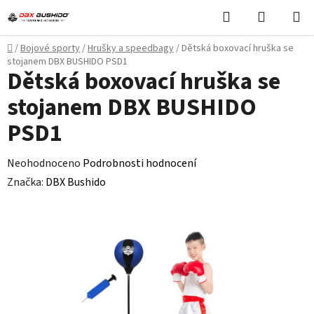
Přejít
Hledat
NÁKUPN
na
KOŠÍK
obsah
Domů
/
Bojové sporty
/
Hrušky a speedbagy
/
Dětská boxovací hruška se
stojanem DBX BUSHIDO PSD1
Dětská boxovací hruška se
stojanem DBX BUSHIDO
PSD1
Průměrné
Neohodnoceno
Podrobnosti hodnocení
hodnocení
Značka:
DBX Bushido
produktu
je
0,0
z
5
hvězdiček.